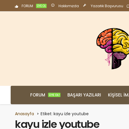
FORUM
Hakkımızda
Yazarlık Başvurusu
ÜYE OL
FORUM
BAŞARI YAZILARI
KIŞISEL İ
ÜYE OL!
Anasayfa
Etiket: kayu izle youtube
kayu izle youtube