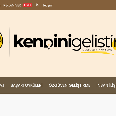
REKLAM VER
İletişim
ETKILI!
MAJ
BAŞARI ÖYKÜLERI
ÖZGÜVEN GELIŞTIRME
İNSAN İLIŞ