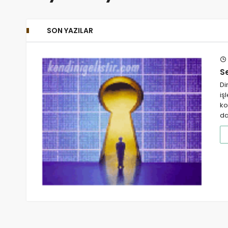
SON YAZILAR
S
Di
iş
ko
da