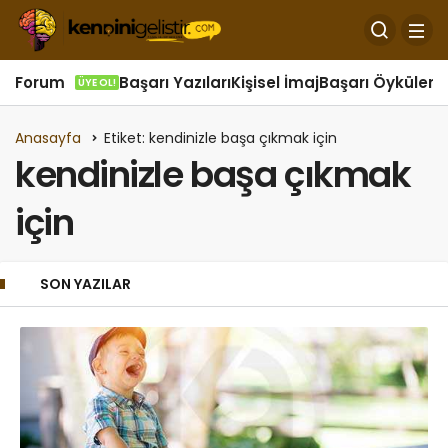
Forum
Başarı Yazıları
Kişisel İmaj
Başarı Öyküleri
Ö
ÜYE OL!
Anasayfa
Etiket: kendinizle başa çıkmak için
kendinizle başa çıkmak
için
SON YAZILAR