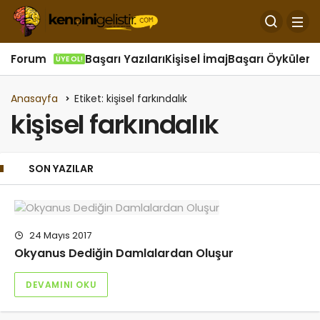
Forum
Başarı Yazıları
Kişisel İmaj
Başarı Öyküleri
Ö
ÜYE OL!
Anasayfa
Etiket: kişisel farkındalık
kişisel farkındalık
SON YAZILAR
24 Mayıs 2017
Okyanus Dediğin Damlalardan Oluşur
DEVAMINI OKU