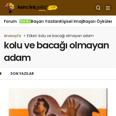
Forum
Başarı Yazıları
Kişisel İmaj
Başarı Öyküleri
Ö
ÜYE OL!
Anasayfa
Etiket: kolu ve bacağı olmayan adam
kolu ve bacağı olmayan
adam
SON YAZILAR