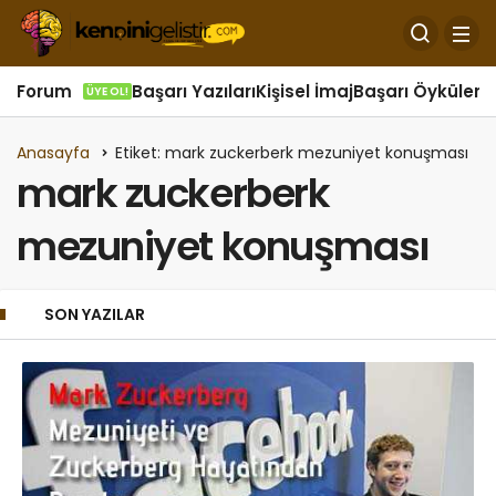
Forum
Başarı Yazıları
Kişisel İmaj
Başarı Öyküleri
Ö
ÜYE OL!
Anasayfa
Etiket: mark zuckerberk mezuniyet konuşması
mark zuckerberk
mezuniyet konuşması
SON YAZILAR