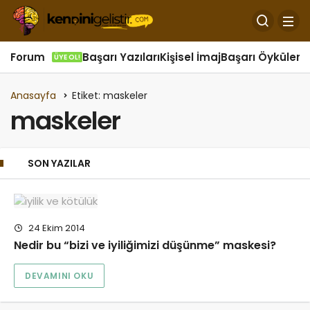
Forum
Başarı Yazıları
Kişisel İmaj
Başarı Öyküleri
Ö
ÜYE OL!
Anasayfa
Etiket: maskeler
maskeler
SON YAZILAR
24 Ekim 2014
Nedir bu “bizi ve iyiliğimizi düşünme” maskesi?
DEVAMINI OKU