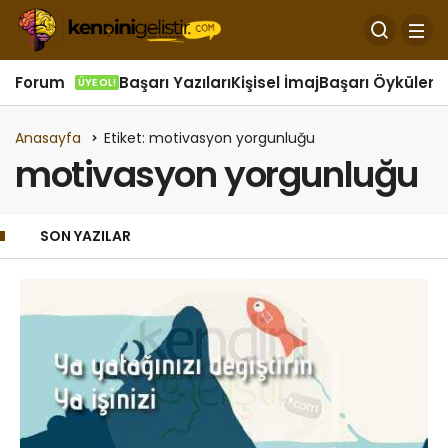
Forum
Başarı Yazıları
Kişisel İmaj
Başarı Öyküleri
Ö
ÜYE OL!
Anasayfa
Etiket: motivasyon yorgunluğu
motivasyon yorgunluğu
SON YAZILAR