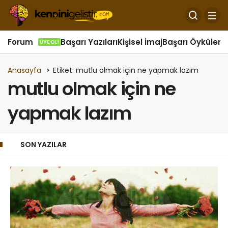
Forum
Başarı Yazıları
Kişisel İmaj
Başarı Öyküleri
Ö
ÜYE OL!
Anasayfa
Etiket: mutlu olmak için ne yapmak lazım
mutlu olmak için ne
yapmak lazım
SON YAZILAR