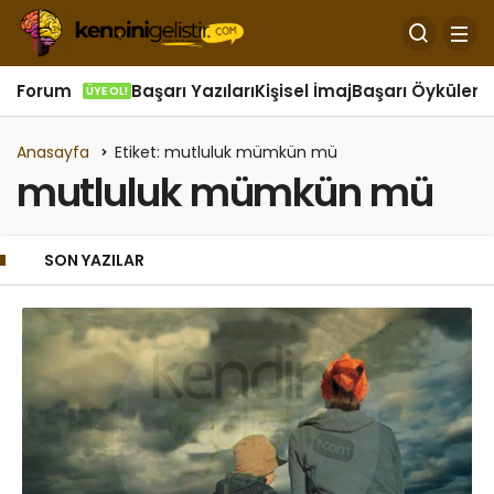
Forum
Başarı Yazıları
Kişisel İmaj
Başarı Öyküleri
Ö
ÜYE OL!
Anasayfa
Etiket: mutluluk mümkün mü
mutluluk mümkün mü
SON YAZILAR