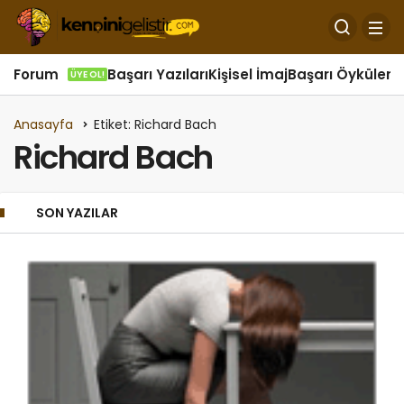
Forum
Başarı Yazıları
Kişisel İmaj
Başarı Öyküleri
Ö
ÜYE OL!
Anasayfa
Etiket: Richard Bach
Richard Bach
SON YAZILAR