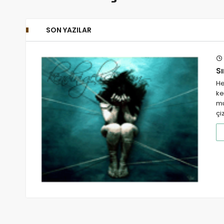
SON YAZILAR
S
He
ke
mu
çi