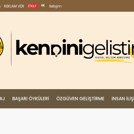
REKLAM VER
İletişim
ETKILI!
MAJ
BAŞARI ÖYKÜLERI
ÖZGÜVEN GELIŞTIRME
İNSAN İLIŞ