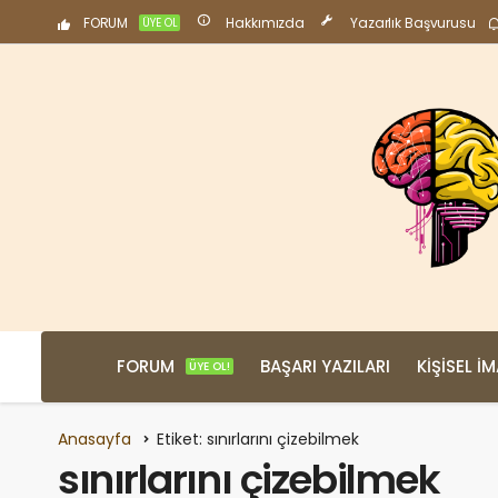
FORUM
Hakkımızda
Yazarlık Başvurusu
ÜYE OL
FORUM
BAŞARI YAZILARI
KIŞISEL İ
ÜYE OL!
Anasayfa
Etiket: sınırlarını çizebilmek
sınırlarını çizebilmek