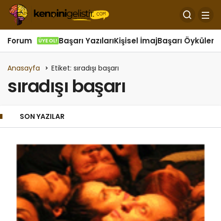
Forum
Başarı Yazıları
Kişisel İmaj
Başarı Öyküleri
Ö
ÜYE OL!
Anasayfa
Etiket: sıradışı başarı
sıradışı başarı
SON YAZILAR