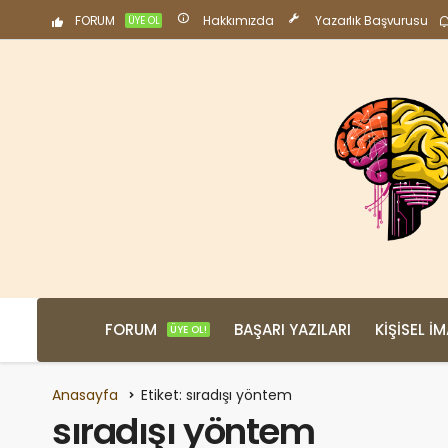
FORUM
Hakkımızda
Yazarlık Başvurusu
ÜYE OL
FORUM
BAŞARI YAZILARI
KIŞISEL İ
ÜYE OL!
Anasayfa
Etiket: sıradışı yöntem
sıradışı yöntem