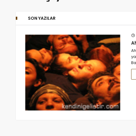
SON YAZILAR
A
Ah
ya
Ba