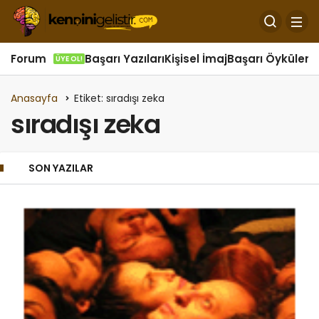
Forum
Başarı Yazıları
Kişisel İmaj
Başarı Öyküleri
Ö
ÜYE OL!
Anasayfa
Etiket: sıradışı zeka
sıradışı zeka
SON YAZILAR