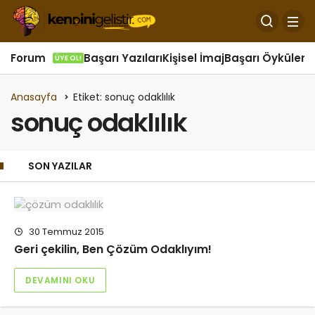
Forum
Başarı Yazıları
Kişisel İmaj
Başarı Öyküleri
Ö
ÜYE OL!
Anasayfa
Etiket: sonuç odaklılık
sonuç odaklılık
SON YAZILAR
30 Temmuz 2015
Geri çekilin, Ben Çözüm Odaklıyım!
DEVAMINI OKU