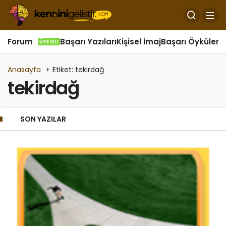
Forum
Başarı Yazıları
Kişisel İmaj
Başarı Öyküleri
Ö
ÜYE OL!
Anasayfa
Etiket: tekirdağ
tekirdağ
SON YAZILAR