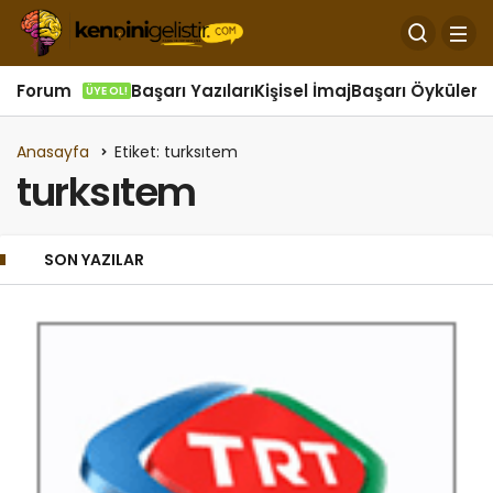
Forum
Başarı Yazıları
Kişisel İmaj
Başarı Öyküleri
Ö
ÜYE OL!
Anasayfa
Etiket: turksıtem
turksıtem
SON YAZILAR