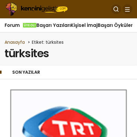
Forum
Başarı Yazıları
Kişisel İmaj
Başarı Öyküleri
Ö
ÜYE OL!
Anasayfa
Etiket: türksites
türksites
SON YAZILAR