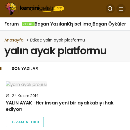
Forum
Başarı Yazıları
Kişisel İmaj
Başarı Öyküleri
Ö
ÜYE OL!
Anasayfa
Etiket: yalın ayak platformu
yalın ayak platformu
SON YAZILAR
24 Kasım 2014
YALIN AYAK : Her insan yeni bir ayakkabıyı hak
ediyor!
DEVAMINI OKU