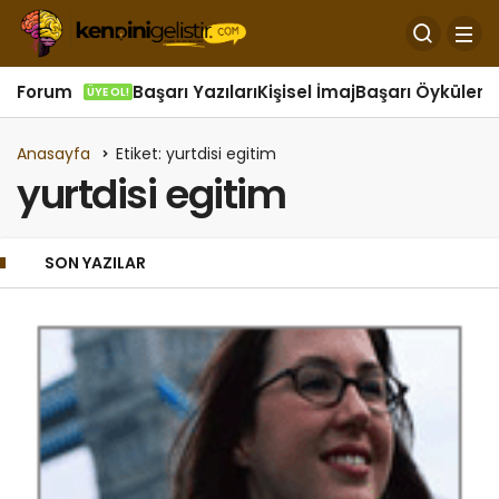
Forum
Başarı Yazıları
Kişisel İmaj
Başarı Öyküleri
Ö
ÜYE OL!
Anasayfa
Etiket: yurtdisi egitim
yurtdisi egitim
SON YAZILAR