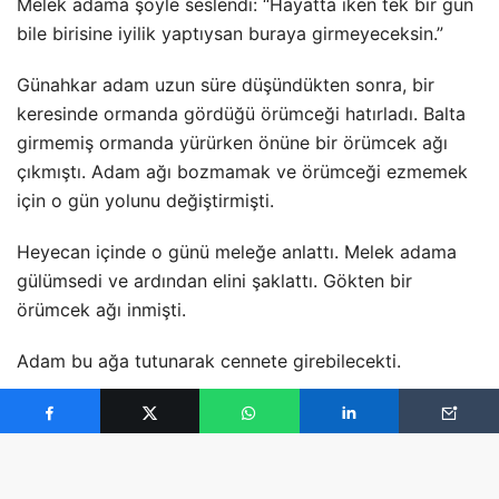
Melek adama şöyle seslendi: “Hayatta iken tek bir gün
bile birisine iyilik yaptıysan buraya girmeyeceksin.”
Günahkar adam uzun süre düşündükten sonra, bir
keresinde ormanda gördüğü örümceği hatırladı. Balta
girmemiş ormanda yürürken önüne bir örümcek ağı
çıkmıştı.
Adam ağı bozmamak ve örümceği ezmemek
için o gün yolunu değiştirmişti.
Heyecan içinde o günü meleğe anlattı. Melek adama
gülümsedi ve ardından elini şaklattı. Gökten bir
örümcek ağı inmişti.
Adam bu ağa tutunarak cennete girebilecekti.
Adam neşe içinde ağa tırmanırken cehennemden
bazıları da bu ağa tutunarak cennete gitmeye çalıştılar.
Ama adam ağın o kadar çok insanı taşımayacağından