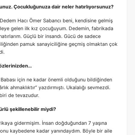
ğdunuz. Çocukluğunuza dair neler hatırlıyorsunuz?
Dedem Hacı Ömer Sabancı beni, kendisine gelmiş
aileye gelen ilk kız çocuğuyum. Dedemin, fabrikada
hatırlarım. Güçlü bir insandı. Gücü de sadece
şçiliğinden pamuk sanayiciliğine geçmiş olmaktan çok
di.
sözlerinizden…
 Babası için ne kadar önemli olduğunu bildiğinden
rlık ahmaklıktır” yazdırmıştı. Ukalalığı sevmezdi.
iri de tevazudur.
ürlü şekillenebilir miydi?
rikaya gidermişim. İnsan doğduğundan 7 yaşına
onu kaybedene kadar yanındaydım. Böyle bir aile