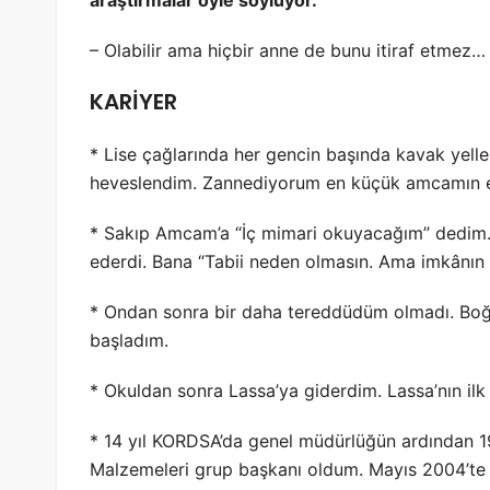
– Olabilir ama hiçbir anne de bunu itiraf etmez… 
KARİYER
* Lise çağlarında her gencin başında kavak yelle
heveslendim. Zannediyorum en küçük amcamın evi
* Sakıp Amcam’a “İç mimari okuyacağım” dedim. 
ederdi. Bana “Tabii neden olmasın. Ama imkânın va
* Ondan sonra bir daha tereddüdüm olmadı. Boğa
başladım.
* Okuldan sonra Lassa’ya giderdim. Lassa’nın ilk 
* 14 yıl KORDSA’da genel müdürlüğün ardından 1
Malzemeleri grup başkanı oldum. Mayıs 2004’te 