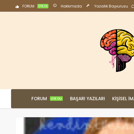
FORUM
Hakkımızda
Yazarlık Başvurusu
ÜYE OL
FORUM
BAŞARI YAZILARI
KIŞISEL İ
ÜYE OL!