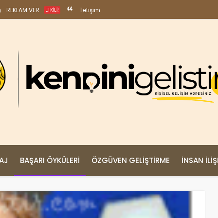
REKLAM VER
İletişim
ETKILI!
MAJ
BAŞARI ÖYKÜLERI
ÖZGÜVEN GELIŞTIRME
İNSAN İLIŞ