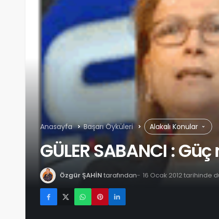
Anasayfa
Başarı Öyküleri
Alakalı Konular
GÜLER SABANCI : Güç 
Özgür ŞAHİN
tarafından
16 Ocak 2012 tarihinde 