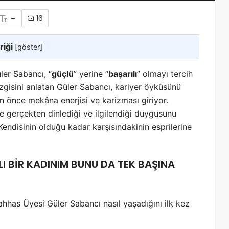
-
16
riği
[
göster
]
ler Sabancı, “
güçlü
” yerine “
başarılı
” olmayı tercih
izgisini anlatan Güler Sabancı, kariyer öyküsünü
n önce mekâna enerjisi ve karizması giriyor.
e gerçekten dinlediği ve ilgilendiği duygusunu
Kendisinin olduğu kadar karşısındakinin esprilerine
I BİR KADINIM BUNU DA TEK BAŞINA
has Üyesi Güler Sabancı nasıl yaşadığını ilk kez