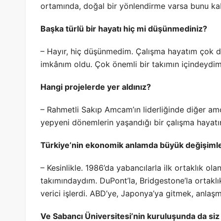
ortamında, doğal bir yönlendirme varsa bunu k
Başka türlü bir hayatı hiç mi düşünmediniz?
– Hayır, hiç düşünmedim. Çalışma hayatım çok do
imkânım oldu. Çok önemli bir takımın içindeydim
Hangi projelerde yer aldınız?
– Rahmetli Sakıp Amcam’ın liderliğinde diğer amca
yepyeni dönemlerin yaşandığı bir çalışma hayatım
Türkiye’nin ekonomik anlamda büyük değişimler
– Kesinlikle. 1986’da yabancılarla ilk ortaklık olan
takımındaydım. DuPont’la, Bridgestone’la ortaklı
verici işlerdi. ABD’ye, Japonya’ya gitmek, anla
Ve Sabancı Üniversitesi’nin kuruluşunda da siz 