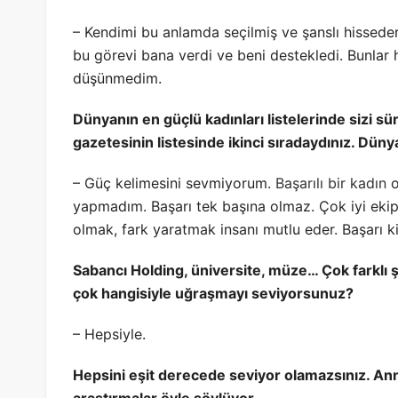
– Kendimi bu anlamda seçilmiş ve şanslı hissederi
bu görevi bana verdi ve beni destekledi. Bunlar 
düşünmedim.
Dünyanın en güçlü kadınları listelerinde sizi s
gazetesinin listesinde ikinci sıradaydınız. Dünya
– Güç kelimesini sevmiyorum.
Başarılı bir kadın
o
yapmadım. Başarı tek başına olmaz. Çok iyi ekiple
olmak, fark yaratmak insanı mutlu eder. Başarı kiş
Sabancı Holding, üniversite, müze… Çok farklı şa
çok hangisiyle uğraşmayı seviyorsunuz?
– Hepsiyle.
Hepsini eşit derecede seviyor olamazsınız. Ann
araştırmalar öyle söylüyor.