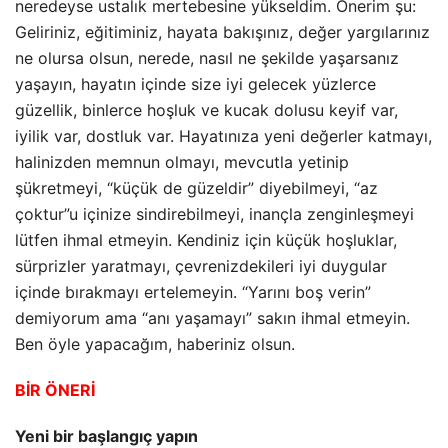
neredeyse ustalık mertebesine yükseldim. Önerim şu:
Geliriniz, eğitiminiz, hayata bakışınız, değer yargılarınız
ne olursa olsun, nerede, nasıl ne şekilde yaşarsanız
yaşayın, hayatın içinde size iyi gelecek yüzlerce
güzellik, binlerce hoşluk ve kucak dolusu keyif var,
iyilik var, dostluk var. Hayatınıza yeni değerler katmayı,
halinizden memnun olmayı, mevcutla yetinip
şükretmeyi, “küçük de güzeldir” diyebilmeyi, “az
çoktur”u içinize sindirebilmeyi, inançla zenginleşmeyi
lütfen ihmal etmeyin. Kendiniz için küçük hoşluklar,
sürprizler yaratmayı, çevrenizdekileri iyi duygular
içinde bırakmayı ertelemeyin. “Yarını boş verin”
demiyorum ama “anı yaşamayı” sakın ihmal etmeyin.
Ben öyle yapacağım, haberiniz olsun.
BİR ÖNERİ
Yeni bir başlangıç yapın