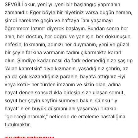
SEVGİLİ okur, yeni yıl yeni bir başlangıç yapmanın
zamanıdır. Eğer böyle bir niyetiniz varsa bugün hemen,
şimdi harekete geçin ve haftaya “anı yaşamayı
öğrenmem lazım” diyerek başlayın. Bundan sonra her
anın, her dostun, her doğru ve yanlışın, her dokunuşun,
nefesin, lokmanın, adınızı her duymanın, yeni ve güzel
bir şeyin farkına varmanın tadını çıkarmakta kararlı
olun. Şimdiye kadar nasıl da fark edemediğinize şaşırıp
“Allah kahretsin” diye kızmanın, yaşadığınız şehrin, az
ya da çok kazandığınız paranın, hayata attığınız –iyi
veya kötü- her türden imzanın ve sizin olan, adına
hayat denen sonsuzlukla birleşip size ulaşan somut,
soyut her şeyin keyfini sürmeye bakın. Çünkü “iyi
hayat”ın en büyük düşmanı anı yaşamayı bırakıp
“geleceği aramak,” neticede de erteleme hastalığına
tutulmaktır.