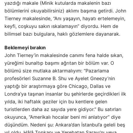
yazdığı makale (Minik kutularda makalenin bazı
bölümlerini okuyabilirsiniz) aklımı başıma getirdi. John
Tierney makalesinde, “Anı yaşayın, hayatı ertelemeyin,
keyfi, coşkuyu sakın ıskalamayın” diyordu. Hem de
bilimsel bazı bulgulara, haklı gözlemlere dayanarak.
Beklemeyi bırakın
John Tierney’in makalesinde canımı fena halde sıkan,
yüreğimi bunaltıp başımı ağrıtan bir bölüm var. O
bölümü size mutlaka aktarmalıyım: “Pazarlama
profesörleri Suzanne B. Shu ve Ayelet Gneezy’nin
yaptığı bir araştırmaya göre Chicago, Dallas ve
Londra’ya taşınan insanlar bu şehirlerde geçirdikleri ilk
yılda, iki haftalık geziler için bu kentlere gelen
turistlerden daha az sayıda yere gidiyor.” Bu satırları
okuyunca, “Amerikalı hocalar beni mi anlatıyor” diye
düşündüm. Nedeni şu: Ankara’dan İstanbul’a geleli beş
yıl oldu. Hâlâ Topkapı ve Yerebatan Sarayı’nı veya