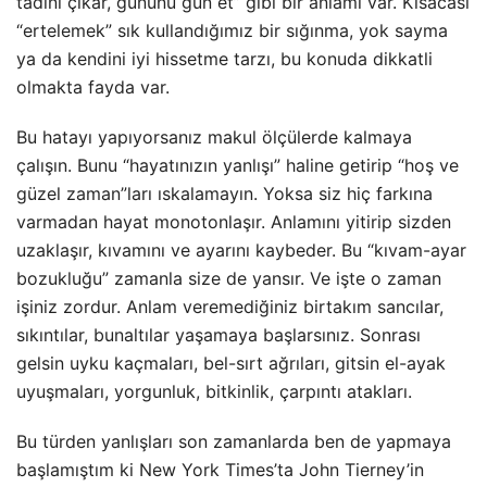
tadını çıkar, gününü gün et” gibi bir anlamı var. Kısacası
“ertelemek” sık kullandığımız bir sığınma, yok sayma
ya da kendini iyi hissetme tarzı, bu konuda dikkatli
olmakta fayda var.
Bu hatayı yapıyorsanız makul ölçülerde kalmaya
çalışın. Bunu “hayatınızın yanlışı” haline getirip “hoş ve
güzel zaman”ları ıskalamayın. Yoksa siz hiç farkına
varmadan hayat monotonlaşır. Anlamını yitirip sizden
uzaklaşır, kıvamını ve ayarını kaybeder. Bu “kıvam-ayar
bozukluğu” zamanla size de yansır. Ve işte o zaman
işiniz zordur. Anlam veremediğiniz birtakım sancılar,
sıkıntılar, bunaltılar yaşamaya başlarsınız. Sonrası
gelsin uyku kaçmaları, bel-sırt ağrıları, gitsin el-ayak
uyuşmaları, yorgunluk, bitkinlik, çarpıntı atakları.
Bu türden yanlışları son zamanlarda ben de yapmaya
başlamıştım ki New York Times’ta John Tierney’in