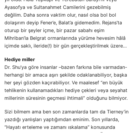
Ayasofya ve Sultanahmet Camilerini gezebilmiş
değilim. Daha sonra vaktim olur, nasıl olsa bol bol
dolaşırım deyip Fener’e, Balat’a gidemedim. Rejans’ta
oturup bir şeyler içme, bir pazar sabahı eşim
Mihriban’la Belgrat ormanlarında yürüme hevesim hâlâ
içimde saklı, ileride(!) bir gün gerçekleştirilmek üzere…
Hediye miller
Dr. Shu’ya göre insanlar –bazen farkına bile varmadan-
herhangi bir amaca aşırı şekilde odaklanabiliyor, başka
her şeyi gözden kaçırabiliyor. Ve maalesef “en büyük
tehlikenin kullanamadıkları hediye çekleri veya seyahat
millerinin süresinin geçmesi ihtimali” olduğunu bilmiyor.
Sizi bilmem ama ben son zamanlarda tam da Tierney’in
yazdığı yanlışları yaptığımdan eminim. Son yıllarda,
“Hayatı erteleme ve zamanı ıskalama” konusunda