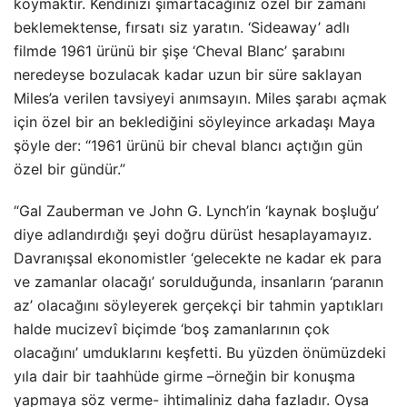
koymaktır. Kendinizi şımartacağınız özel bir zamanı
beklemektense, fırsatı siz yaratın. ‘Sideaway’ adlı
filmde 1961 ürünü bir şişe ‘Cheval Blanc’ şarabını
neredeyse bozulacak kadar uzun bir süre saklayan
Miles’a verilen tavsiyeyi anımsayın. Miles şarabı açmak
için özel bir an beklediğini söyleyince arkadaşı Maya
şöyle der: “1961 ürünü bir cheval blancı açtığın gün
özel bir gündür.”
“Gal Zauberman ve John G. Lynch’in ‘kaynak boşluğu’
diye adlandırdığı şeyi doğru dürüst hesaplayamayız.
Davranışsal ekonomistler ‘gelecekte ne kadar ek para
ve zamanlar olacağı’ sorulduğunda, insanların ‘paranın
az’ olacağını söyleyerek gerçekçi bir tahmin yaptıkları
halde mucizevî biçimde ‘boş zamanlarının çok
olacağını’ umduklarını keşfetti. Bu yüzden önümüzdeki
yıla dair bir taahhüde girme –örneğin bir konuşma
yapmaya söz verme- ihtimaliniz daha fazladır. Oysa