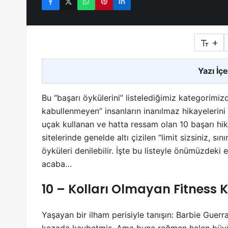
+
Yazı İçe
Bu “başarı öykülerini” listelediğimiz kategorimi
kabullenmeyen” insanların inanılmaz hikayelerini
uçak kullanan ve hatta ressam olan 10 başarı hikay
sitelerinde genelde altı çizilen “limit sizsiniz, sını
öyküleri denilebilir. İşte bu listeyle önümüzdeki
acaba…
10 – Kolları Olmayan Fitness 
Yaşayan bir ilham perisiyle tanışın: Barbie Guerr
kazada kaybetmiş. Ama buna rağmen halen büyüle