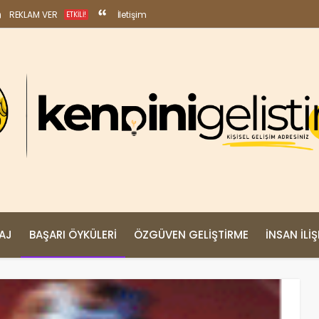
REKLAM VER
İletişim
ETKILI!
MAJ
BAŞARI ÖYKÜLERI
ÖZGÜVEN GELIŞTIRME
İNSAN İLIŞ