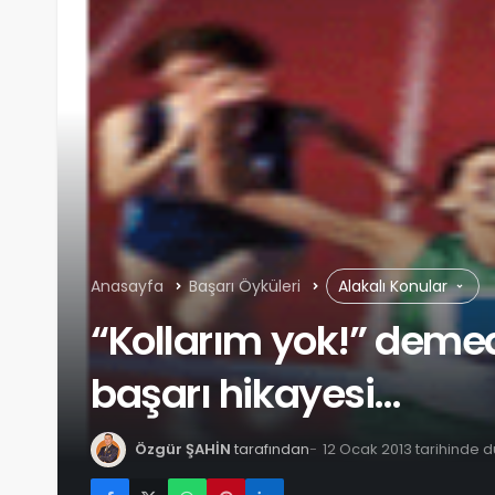
Anasayfa
Başarı Öyküleri
Alakalı Konular
“Kollarım yok!” deme
başarı hikayesi…
Özgür ŞAHİN
tarafından
12 Ocak 2013 tarihinde 