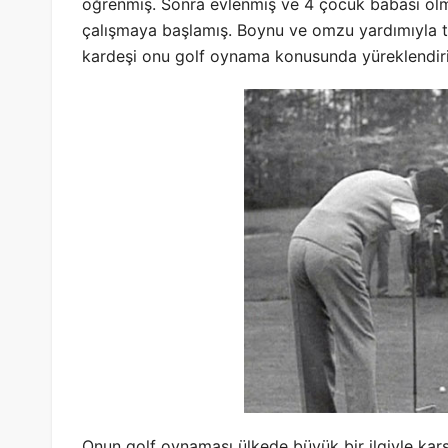
öğrenmiş. Sonra evlenmiş ve 4 çocuk babası olmu
çalışmaya başlamış. Boynu ve omzu yardımıyla to
kardeşi onu golf oynama konusunda yüreklendi
Onun golf oynaması ülkede büyük bir ilgiyle karş