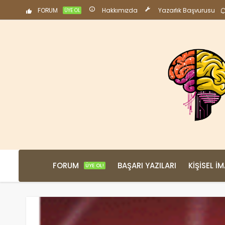
FORUM
Hakkımızda
Yazarlık Başvurusu
ÜYE OL
FORUM
BAŞARI YAZILARI
KIŞISEL İ
ÜYE OL!