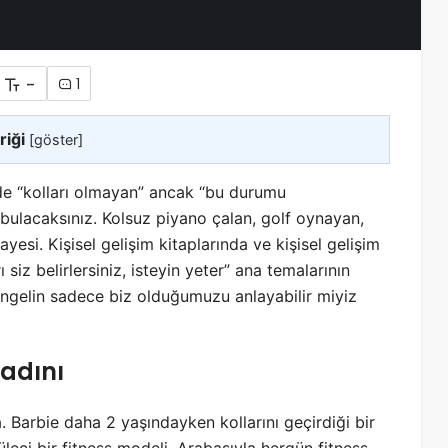
-
1
riği
[
göster
]
zde “kolları olmayan” ancak “bu durumu
 bulacaksınız. Kolsuz piyano çalan, golf oynayan,
esi. Kişisel gelişim kitaplarında ve kişisel gelişim
rı siz belirlersiniz, isteyin yeter” ana temalarının
 engelin sadece biz olduğumuzu anlayabilir
miyiz
Kadını
a. Barbie daha 2 yaşındayken kollarını geçirdiği bir
ci bir fitness modeli. Arabasıyla hergün fitness