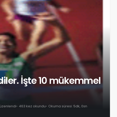
diler. İşte 10 mükemmel
düzenlendi
463 kez okundu
Okuma süresi: 5dk, 0sn