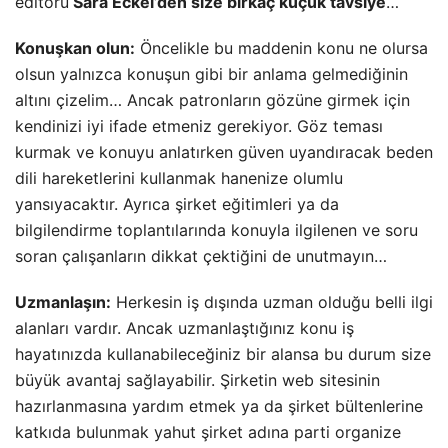
editörü
Sara Eckel’den size birkaç küçük tavsiye
…
Konuşkan olun:
Öncelikle bu maddenin konu ne olursa
olsun yalnızca konuşun gibi bir anlama gelmediğinin
altını çizelim… Ancak patronların gözüne girmek için
kendinizi iyi ifade etmeniz gerekiyor. Göz teması
kurmak ve konuyu anlatırken güven uyandıracak beden
dili hareketlerini kullanmak hanenize olumlu
yansıyacaktır. Ayrıca şirket eğitimleri ya da
bilgilendirme toplantılarında konuyla ilgilenen ve soru
soran çalışanların dikkat çektiğini de unutmayın…
Uzmanlaşın:
Herkesin iş dışında uzman olduğu belli ilgi
alanları vardır. Ancak uzmanlaştığınız konu iş
hayatınızda kullanabileceğiniz bir alansa bu durum size
büyük avantaj sağlayabilir. Şirketin web sitesinin
hazırlanmasına yardım etmek ya da şirket bültenlerine
katkıda bulunmak yahut şirket adına parti organize