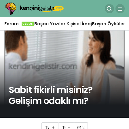
Forum
Başarı Yazıları
Kişisel İmaj
Başarı Öyküleri
Ö
ÜYE OL!
Sabit fikirli misiniz?
Gelişim odaklı mı?
+
-
2