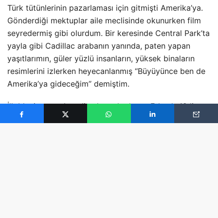
Türk tütünlerinin pazarlaması için gitmişti Amerika’ya.
Gönderdiği mektuplar aile meclisinde okunurken film
seyredermiş gibi olurdum. Bir keresinde Central Park’ta
yayla gibi Cadillac arabanın yanında, paten yapan
yaşıtlarımın, güler yüzlü insanların, yüksek binaların
resimlerini izlerken heyecanlanmış ‘‘Büyüyünce ben de
Amerika’ya gideceğim’’ demiştim.
İlk blucin pantolonu liseden arkadaşım Erkan’a 12 lira
ödeyerek satın aldım. Rengi kaçmış, sert denim
kumaşına rağmen dizleri açılmak üzereydi. Ama
Amerikan malı ya, haftalıklarımı birleştirip o zaman için
yüklü sayılan parayı bir araya getirmeyi başardım.
Okulda en sevdiğim ders İngilizce idi. Harçlığımın tümü
Captain America, Dedektif Nick, Süpermen çizgi
dergilerine giderdi.
‘Celal Abi’ bir kaç yıl sonra düşkırıklığı içinde geri