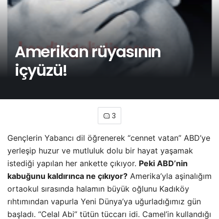
Amerikan rüyasının
içyüzü!
3
Gençlerin Yabancı dil öğrenerek “cennet vatan” ABD’ye
yerleşip huzur ve mutluluk dolu bir hayat yaşamak
istediği yapılan her ankette çıkıyor.
Peki ABD’nin
kabuğunu kaldırınca ne çıkıyor?
Amerika’yla aşinalığım
ortaokul sırasında halamın büyük oğlunu Kadıköy
rıhtımından vapurla Yeni Dünya’ya uğurladığımız gün
başladı. ‘‘Celal Abi’’ tütün tüccarı idi. Camel’in kullandığı