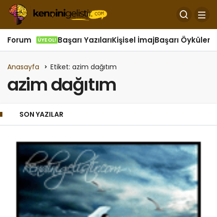
Forum
Başarı Yazıları
Kişisel İmaj
Başarı Öyküleri
Ö
ÜYE OL!
Anasayfa
Etiket: azim dağıtım
azim dağıtım
SON YAZILAR