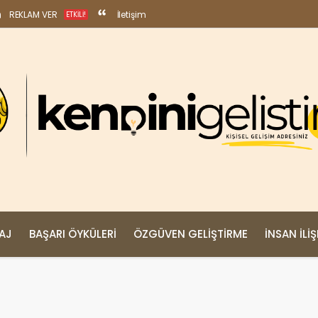
REKLAM VER
İletişim
ETKILI!
MAJ
BAŞARI ÖYKÜLERI
ÖZGÜVEN GELIŞTIRME
İNSAN İLIŞ