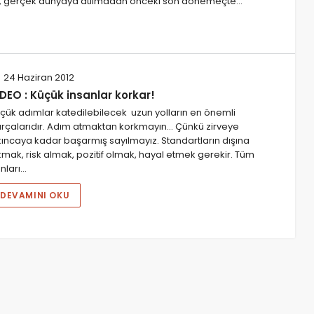
lara, gerçek dünyaya atılmadan önceki son dönemeçte…
24 Haziran 2012
DEO : Küçük insanlar korkar!
çük adımlar katedilebilecek uzun yolların en önemli
rçalarıdır. Adım atmaktan korkmayın... Çünkü zirveye
kıncaya kadar başarmış sayılmayız. Standartların dışına
kmak, risk almak, pozitif olmak, hayal etmek gerekir. Tüm
nları…
DEVAMINI OKU