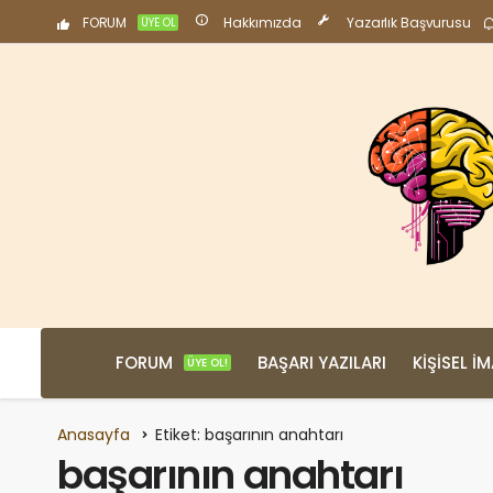
FORUM
Hakkımızda
Yazarlık Başvurusu
ÜYE OL
FORUM
BAŞARI YAZILARI
KIŞISEL İ
ÜYE OL!
Anasayfa
Etiket: başarının anahtarı
başarının anahtarı