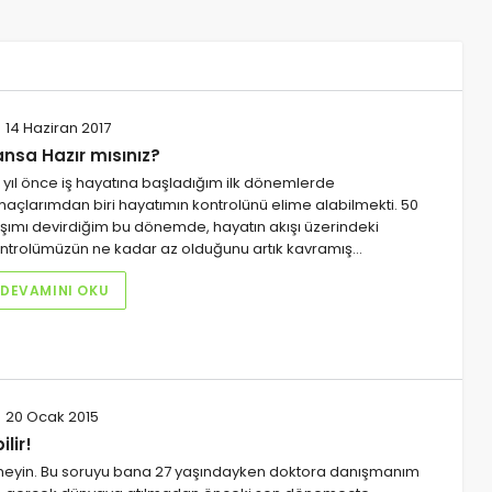
14 Haziran 2017
ansa Hazır mısınız?
 yıl önce iş hayatına başladığım ilk dönemlerde
açlarımdan biri hayatımın kontrolünü elime alabilmekti. 50
şımı devirdiğim bu dönemde, hayatın akışı üzerindeki
ntrolümüzün ne kadar az olduğunu artık kavramış…
DEVAMINI OKU
20 Ocak 2015
lir!
emeyin. Bu soruyu bana 27 yaşındayken doktora danışmanım