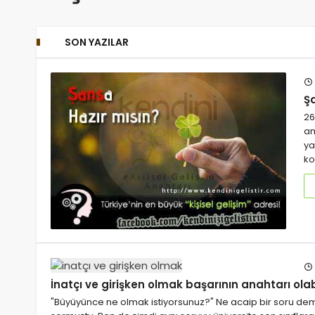
SON YAZILAR
Ş
26
am
ya
ko
İnatçı ve girişken olmak başarının anahtarı olabi
"Büyüyünce ne olmak istiyorsunuz?" Ne acaip bir soru d