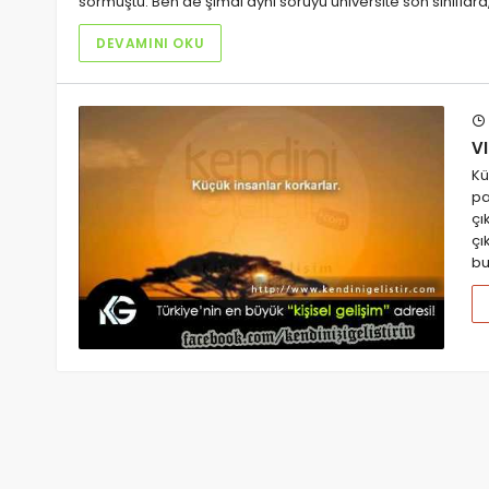
sormuştu. Ben de şimdi aynı soruyu üniversite son sınıf
DEVAMINI OKU
VI
Kü
pa
çı
çı
bu