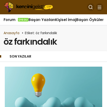
Forum
Başarı Yazıları
Kişisel İmaj
Başarı Öyküleri
Ö
ÜYE OL!
Anasayfa
Etiket: öz farkındalık
öz farkındalık
SON YAZILAR