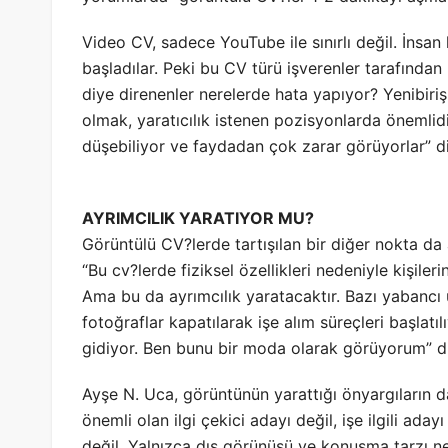
Video CV, sadece YouTube ile sınırlı değil. İnsan
başladılar. Peki bu CV türü işverenler tarafından 
diye direnenler nerelerde hata yapıyor? Yenibiriş
olmak, yaratıcılık istenen pozisyonlarda önemli
düşebiliyor ve faydadan çok zarar görüyorlar” di
AYRIMCILIK YARATIYOR MU?
Görüntülü CV?lerde tartışılan bir diğer nokta da
“Bu cv?lerde fiziksel özellikleri nedeniyle kişil
Ama bu da ayrımcılık yaratacaktır. Bazı yabancı ül
fotoğraflar kapatılarak işe alım süreçleri başlatı
gidiyor. Ben bunu bir moda olarak görüyorum” di
Ayşe N. Uca, görüntünün yarattığı önyargıların da 
önemli olan ilgi çekici adayı değil, işe ilgili a
değil. Yalnızca dış görünüşü ve konuşma tarzı ne