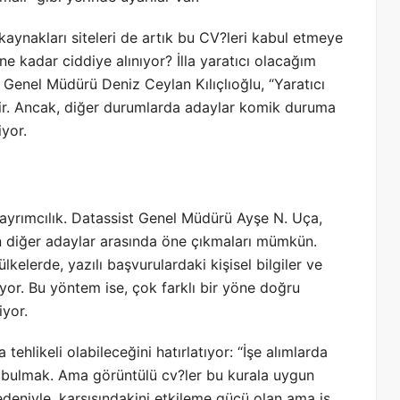
 kaynakları siteleri de artık bu CV?leri kabul etmeye
ne kadar ciddiye alınıyor? İlla yaratıcı olacağım
 Genel Müdürü Deniz Ceylan Kılıçlıoğlu, “Yaratıcı
dir. Ancak, diğer durumlarda adaylar komik duruma
yor.
 ayrımcılık. Datassist Genel Müdürü Ayşe N. Uça,
erin diğer adaylar arasında öne çıkmaları mümkün.
kelerde, yazılı başvurulardaki kişisel bilgiler ve
lıyor. Bu yöntem ise, çok farklı bir yöne doğru
yor.
tehlikeli olabileceğini hatırlatıyor: “İşe alımlarda
dayı bulmak. Ama görüntülü cv?ler bu kurala uygun
deniyle, karşısındakini etkileme gücü olan ama iş