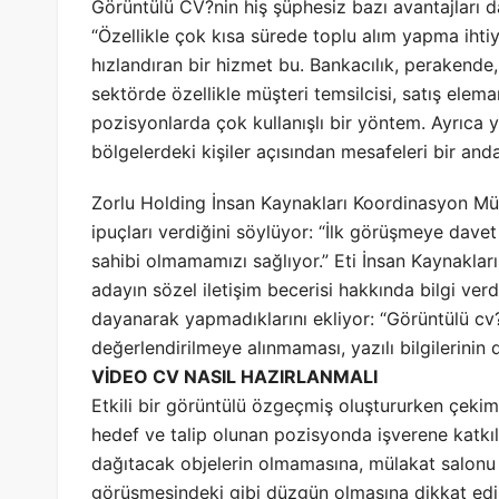
Görüntülü CV?nin hiş şüphesiz bazı avantajları d
“Özellikle çok kısa sürede toplu alım yapma ihtiy
hızlandıran bir hizmet bu. Bankacılık, perakende,
sektörde özellikle müşteri temsilcisi, satış eleman
pozisyonlarda çok kullanışlı bir yöntem. Ayrıca 
bölgelerdeki kişiler açısından mesafeleri bir and
Zorlu Holding İnsan Kaynakları Koordinasyon Müd
ipuçları verdiğini söylüyor: “İlk görüşmeye dave
sahibi olmamamızı sağlıyor.” Eti İnsan Kaynakla
adayın sözel iletişim becerisi hakkında bilgi v
dayanarak yapmadıklarını ekliyor: “Görüntülü cv?
değerlendirilmeye alınmaması, yazılı bilgilerinin 
VİDEO CV NASIL HAZIRLANMALI
Etkili bir görüntülü özgeçmiş oluştururken çekim 
hedef ve talip olunan pozisyonda işverene katkıl
dağıtacak objelerin olmamasına, mülakat salonu gi
görüşmesindeki gibi düzgün olmasına dikkat edi