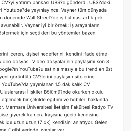
o CV?yi yatırım bankası UBS?e gönderdi. UBS?deki
eri Youtube?de yayınlayınca, Vayner tüm dünyada
kın dönemde Wall Street?de iş bulması artık pek
avunabilir. Vayner iyi bir örnek: İş arayanların
 göstermek için seçtikleri bu yöntemler bazen
ni içeren, kişisel hedeflerini, kendini ifade etme
r video dosyası. Video dosyalarının paylaşımı son 3
 Google?ın YouTube?u satın almasıyla bu trend en üst
yeni görüntülü CV?lerini paylaşım sitelerine
 YouTube?da yayınlanan 1.5 dakikalık CV
Uluslararası İlişkiler Bölümü?nde okurken okulu
 eğlenceli bir şekilde eğitimi ve hobileri hakkında
iyor. Marmara Üniversitesi İletişim Fakültesi Radyo TV
ise giyerek kamera kaşısına geçip kendisine
kilde uzun uzun (7 dk) kendisini anlatıyor. Gelen
lı” gibi yerinde uyarılar var.