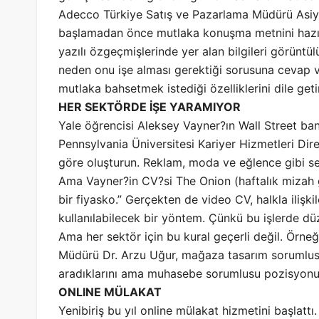
Adecco Türkiye Satış ve Pazarlama Müdürü Asiye
başlamadan önce mutlaka konuşma metnini hazırlam
yazılı özgeçmişlerinde yer alan bilgileri görüntül
neden onu işe alması gerektiği sorusuna cevap v
mutlaka bahsetmek istediği özelliklerini dile getir
HER SEKTÖRDE İŞE YARAMIYOR
Yale öğrencisi Aleksey Vayner?ın Wall Street ba
Pennsylvania Üniversitesi Kariyer Hizmetleri Dir
göre oluşturun. Reklam, moda ve eğlence gibi sek
Ama Vayner?in CV?si The Onion (haftalık mizah g
bir fiyasko.” Gerçekten de video CV, halkla ilişki
kullanılabilecek bir yöntem. Çünkü bu işlerde dü
Ama her sektör için bu kural geçerli değil. Örne
Müdürü Dr. Arzu Uğur, mağaza tasarım sorumlusu
aradıklarını ama muhasebe sorumlusu pozisyonu 
ONLINE MÜLAKAT
Yenibiriş bu yıl online mülakat hizmetini başlattı.