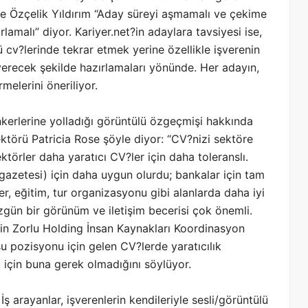
 Özçelik Yıldırım “Aday süreyi aşmamalı ve çekime
alı” diyor. Kariyer.net?in adaylara tavsiyesi ise,
ü cv?lerinde tekrar etmek yerine özellikle işverenin
erecek şekilde hazırlamaları yönünde. Her adayın,
melerini öneriliyor.
nkerlerine yolladığı görüntülü özgeçmişi hakkında
ektörü Patricia Rose şöyle diyor: “CV?nizi sektöre
törler daha yaratıcı CV?ler için daha toleranslı.
azetesi) için daha uygun olurdu; bankalar için tam
ler, eğitim, tur organizasyonu gibi alanlarda daha iyi
zgün bir görünüm ve iletişim becerisi çok önemli.
ğin Zorlu Holding İnsan Kaynakları Koordinasyon
 pozisyonu için gelen CV?lerde yaratıcılık
için buna gerek olmadığını söylüyor.
 İş arayanlar, işverenlerin kendileriyle sesli/görüntülü