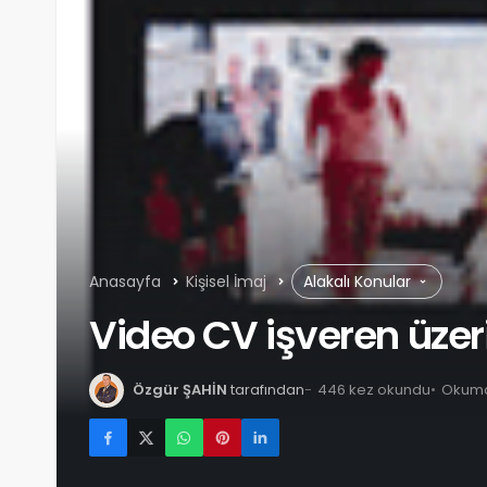
Anasayfa
Kişisel İmaj
Alakalı Konular
Video CV işveren üzeri
Özgür ŞAHİN
tarafından
446 kez okundu
Okuma 