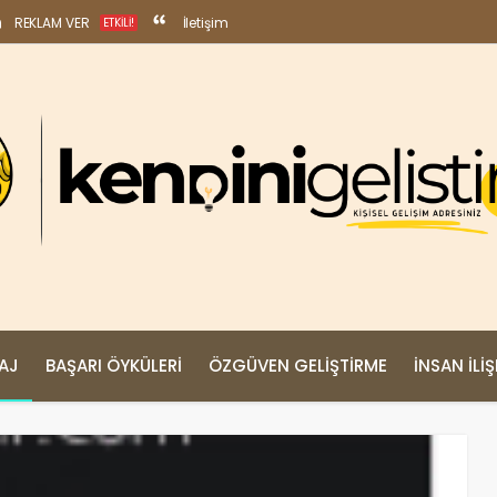
REKLAM VER
İletişim
ETKILI!
MAJ
BAŞARI ÖYKÜLERI
ÖZGÜVEN GELIŞTIRME
İNSAN İLIŞ