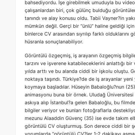
bahsediyordu. İşe girebilmek umuduyla bu vide
çalışanlardan biri, çok gülünç bulduğu görüntül
tanındı ve alay konusu oldu. Tabii Vayner?in ya
mümkün değil. Gerçi bir “ünlü” haline geldiği için 
binlerce CV arasından sıyrılıp farklı olduklarını
hüsranla sonuçlanabiliyor.
Görüntülü özgeçmiş, iş arayanın özgeçmiş bilgileri
tarzını ve işverene katabileceklerini anlattığı bi
yılda arttı ve bu alanda ciddi bir işkolu oluştu.
noktaya taşındı. Türkiye?de de iş arayanlar yeni 
koymaya başladılar. Hüseyin Babaloğlu?nun (25)
animasyonu buna bir örnek. Uludağ Üniversitesi 
askıya alıp İstanbul?a gelen Babaloğlu, bu filmde
bilgiler veriyor ve bunları fotoğraflarla destekl
mezunu Alaaddin Güvenç (35) ise evde takım elb
görüntülü CV oluşturmuş. Son derece ciddi bir şe
yorumlarda “görüntülü CV?ler 1-2 dakikayı aşmama