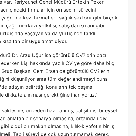
a var. Kariyer.net Genel Müdürü Ertekin Peker,
acı içindeki firmalar için ön seçim sürecini
 çağrı merkezi hizmetleri, sağlık sektörü gibi birçok
ı, çağrı merkezi yetkilisi, satış danışmanı gibi
yurtdışında yaşayan ya da yurtiçinde farklı
a kısaltan bir uygulama” diyor.
ürü Dr. Arzu Uğur ise görüntülü CV?lerin bazı
t ederken kişi hakkında yazılı CV ye göre daha bilgi
rı Grup Başkanı Cem Ersen de görüntülü CV?lerin
erdiğini düşünüyor ama tüm değerlendirmeyi buna
de adayın belirttiği konuların tek başına
de dikkate alınması gerektiğine inanıyoruz.”
kalitesine, önceden hazırlanmış, çalışılmış, bireysel
arı anlatan bir senaryo olmasına, ortamda ilgiyi
bi ciddi bir mekan olmasına, kılık-kıyafetin bir iş
lmeli. Tabii süreyi de çok uzun tutmamak gerek.