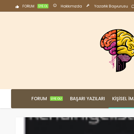
FORUM
Hakkımızda
Yazarlık Başvurusu
ÜYE OL
FORUM
BAŞARI YAZILARI
KIŞISEL İ
ÜYE OL!