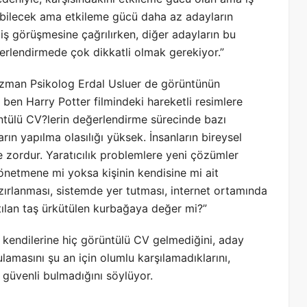
olabilecek ama etkileme gücü daha az adayların
 iş görüşmesine çağrılırken, diğer adayların bu
rlendirmede çok dikkatli olmak gerekiyor.”
zman Psikolog Erdal Usluer de görüntünün
 ben Harry Potter filmindeki hareketli resimlere
tülü CV?lerin değerlendirme sürecinde bazı
arın yapılma olasılığı yüksek. İnsanların bireysel
 de zordur. Yaratıcılık problemlere yeni çözümler
yönetmene mi yoksa kişinin kendisine mi ait
rlanması, sistemde yer tutması, internet ortamında
tılan taş ürkütülen kurbağaya değer mi?”
kendilerine hiç görüntülü CV gelmediğini, aday
amasını şu an için olumlu karşılamadıklarını,
 güvenli bulmadığını söylüyor.