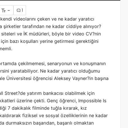
-
1
 kendi videolarını çeken ve ne kadar yaratıcı
 şirketler tarafından ne kadar ciddiye alınıyor?
siteleri ve İK müdürleri, böyle bir video CV?nin
için bazı koşulları yerine getirmesi gerektiğini
önemli.
r ortamda çekilmemesi, senaryonun ve konuşmanın
rsini yaratabiliyor. Ne kadar yaratıcı olduğumu
le Üniversitesi öğrencisi Aleksey Vayner?in başına
ll Street?de yatırım bankacısı olabilmek için
atleri üzerine çekti. Genç öğrenci, Impossible Is
ği 7 dakikalık filminde tuğla kırarak, kız
aldırarak fiziksel ve sosyal özelliklerinin ne kadar
da durmaksızın başarıdan, başarılı olmaktan