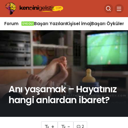
Forum
Başarı Yazıları
Kişisel İmaj
Başarı Öyküleri
Ö
ÜYE OL!
Anı yaşamak – Hayatınız
hangi anlardan ibaret?
+
-
2