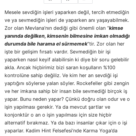
Mesele sevdiğin işleri yaparken değil, tercih etmediğin
ve ya sevmediğin işleri de yaparken anı yaşayabilmek.
Zor olan Mevlana’nın dediği gibi önemli olan “
kimse
yanında değilken, kimsenin bilmesine imkan olmadığı
durumda bile harama el sürmemek
”tir. Zor olan her
işte bir gelişim fırsatı vardır. Sevmediğin bir işi
yaparken nasıl keyif alabilirsin ki diye bir soru gelebilir
akla. Ancak hiçbirimiz bizi saran koşulların %100
kontrolüne sahip değiliz. Ve kim her an sevdiği işi
yaptığını söylerse yalan söyler. Rockefeller gibi zengin
ve her imkana sahip bir insan bile sevmediği birçok iş
yapar. Bunu neden yapar? Çünkü
doğru olan odur ve o
işin yapılması gerekir. Ya da mevcut şartlar ve
konjonktür o an o işin yapılması için size hiçbir
alternatif bırakmaz. Ya da bazı insanlar çıkar için o işi
yaparlar. Kadim Hint Felsefesi’nde Karma Yoga’da