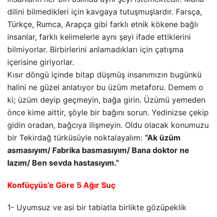
dilini bilmedikleri için kavgaya tutuşmuşlardır. Farsça,
Türkçe, Rumca, Arapça gibi farklı etnik kökene bağlı
insanlar, farklı kelimelerle aynı şeyi ifade ettiklerini
bilmiyorlar. Birbirlerini anlamadıkları için çatışma
içerisine giriyorlar.
Kısır döngü içinde bitap düşmüş insanımızın bugünkü
halini ne güzel anlatıyor bu üzüm metaforu. Demem o
ki; üzüm deyip geçmeyin, bağa girin. Üzümü yemeden
önce kime aittir, şöyle bir bağını sorun. Yedinizse çekip
gidin oradan, bağcıya ilişmeyin. Oldu olacak konumuzu
bir Tekirdağ türküsüyle noktalayalım:
“Ak üzüm
asmasıyım/ Fabrika basmasıyım/ Bana doktor ne
lazım/ Ben sevda hastasıyım.”
Konfüçyüs’e Göre 5 Ağır Suç
1- Uyumsuz ve asi bir tabiatla birlikte gözüpeklik