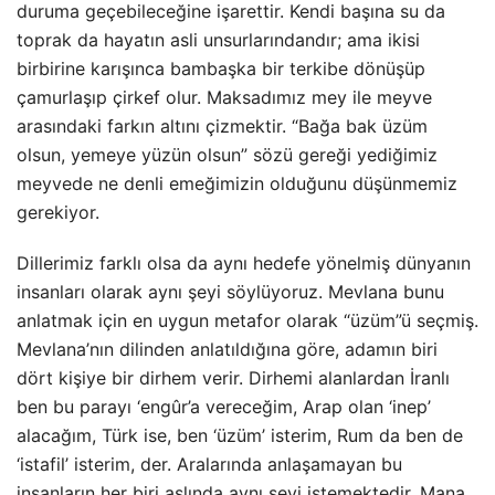
duruma geçebileceğine işarettir. Kendi başına su da
toprak da hayatın asli unsurlarındandır; ama ikisi
birbirine karışınca bambaşka bir terkibe dönüşüp
çamurlaşıp çirkef olur. Maksadımız mey ile meyve
arasındaki farkın altını çizmektir. “Bağa bak üzüm
olsun, yemeye yüzün olsun” sözü gereği yediğimiz
meyvede ne denli emeğimizin olduğunu düşünmemiz
gerekiyor.
Dillerimiz farklı olsa da aynı hedefe yönelmiş dünyanın
insanları olarak aynı şeyi söylüyoruz. Mevlana bunu
anlatmak için en uygun metafor olarak “üzüm”ü seçmiş.
Mevlana’nın dilinden anlatıldığına göre, adamın biri
dört kişiye bir dirhem verir. Dirhemi alanlardan İranlı
ben bu parayı ‘engûr’a vereceğim, Arap olan ‘inep’
alacağım, Türk ise, ben ‘üzüm’ isterim, Rum da ben de
‘istafil’ isterim, der. Aralarında anlaşamayan bu
insanların her biri aslında aynı şeyi istemektedir. Mana