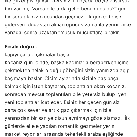
Ne güzel pisliği var” dersiniz. Dünyada böyle kusursuz
biri var mı, Varsa bile o da gelip beni mi buldu?” gibi
bir soru aklinizin ucundan geçmez. İlk günlerde işe
giderken dudaktan alınan öpücük zamanla yerini önce
yanağa, sonra uzaktan “mucuk mucuk”lara bırakır.
Finale doğru :
kapıyı çarpıp çıkmalar başlar.
Kocanız gün içinde, başka kadınlarla beraberken içine
çekmekten helak olduğu göbeğini sizin yanınızda açıp
kaşımaya baslar. Cicim aylarında sizinle baş başa
kalmak için işten kaytaran, toplantıları eken kocanız,
sonradan mevcut toplantıları bile yetersiz bulup yeni
yeni toplantılar icat eder. Eşiniz her gecen gün sizi
daha çok sever ve artık gaz çıkarmak için bile
yanınızdan bir saniye olsun ayrılmayı göze alamaz. İlk
günlerde el ele yapılan romantik gezmeler yerini
market reyonları arasında tekerlekli araba eşliğinde