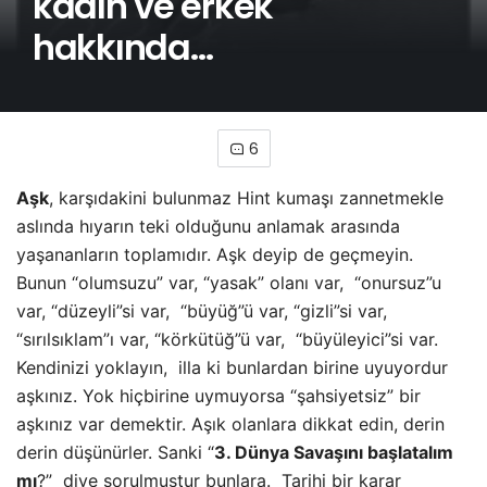
kadın ve erkek
hakkında…
6
Aşk
, karşıdakini bulunmaz Hint kumaşı zannetmekle
aslında hıyarın teki olduğunu anlamak arasında
yaşananların toplamıdır. Aşk deyip de geçmeyin.
Bunun “olumsuzu” var, “yasak” olanı var, “onursuz”u
var, “düzeyli”si var, “büyüğ”ü var, “gizli”si var,
“sırılsıklam”ı var, “körkütüğ”ü var, “büyüleyici”si var.
Kendinizi yoklayın, illa ki bunlardan birine uyuyordur
aşkınız. Yok hiçbirine uymuyorsa “şahsiyetsiz” bir
aşkınız
var demektir. Aşık olanlara dikkat edin, derin
derin düşünürler. Sanki “
3. Dünya Savaşını başlatalım
mı
?” diye sorulmuştur bunlara. Tarihi bir karar