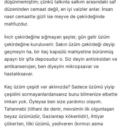
düşünmemiştim; çünkü talkınla salkım arasındaki saf
düzeninden cemaat değil, en iyi vaizler anlar. İnsan
nasıl cemaatte gizli ise meyve de çekirdeğinde
mahfuzdur.
İncir çekirdeğine sığmayan şeyler, gün gelir üzüm
çekirdeğine kuruluverir. Sakın üzüm çekirdeği deyip
geçmeyin ha, bir ilaç kapsülü mahiyetine bürünmüş
apayrı bir şifa deposudur o. Siz deyin antioksidan ve
antikanserojen, ben diyeyim mikropsavar ve
hastalıksavar.
Kaç üzüm çeşidi var aklınızda? Sadece üzümü yiyip
çeşidini sormayanlardansanız bunu bilmenize elbette
imkan yok. Öyleyse ben size yardımcı olayım.
Tahannebi (tilhani de denir, mevsimin ilk olgunlaşan
beyaz üzümüdür, Gaziantep kökenlidir), ihtiyar
çökerten, tilki üzümü, yediveren (kırmızı asma