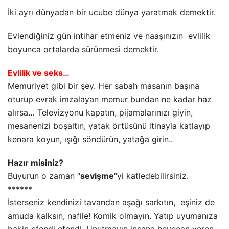
İki ayrı dünyadan bir ucube dünya yaratmak demektir.
Evlendiğiniz gün intihar etmeniz ve naaşınızın evlilik
boyunca ortalarda sürünmesi demektir.
Evlilik ve seks…
Memuriyet gibi bir şey. Her sabah masanın başına
oturup evrak imzalayan memur bundan ne kadar haz
alırsa… Televizyonu kapatın, pijamalarınızı giyin,
mesanenizi boşaltın, yatak örtüsünü itinayla katlayıp
kenara koyun, ışığı söndürün, yatağa girin..
Hazır misiniz?
Buyurun o zaman “
sevişme
“yi katledebilirsiniz.
******
İsterseniz kendinizi tavandan aşağı sarkıtın, eşiniz de
amuda kalksın, nafile! Komik olmayın. Yatıp uyumanıza