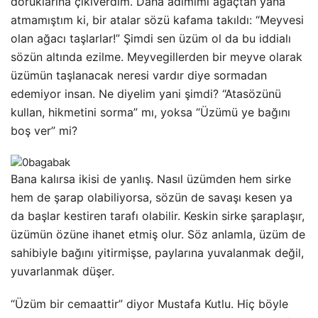
doruklarına çıkıverdim. Daha adımımı ağaçtan yana
atmamıştım ki, bir atalar sözü kafama takıldı: “Meyvesi
olan ağacı taşlarlar!” Şimdi sen üzüm ol da bu iddialı
sözün altında ezilme. Meyvegillerden bir meyve olarak
üzümün taşlanacak neresi vardır diye sormadan
edemiyor insan. Ne diyelim yani şimdi? “Atasözünü
kullan, hikmetini sorma” mı, yoksa “Üzümü ye bağını
boş ver” mi?
Bana kalırsa ikisi de yanlış. Nasıl üzümden hem sirke
hem de şarap olabiliyorsa, sözün de savaşı kesen ya
da başlar kestiren tarafı olabilir. Keskin sirke şaraplaşır,
üzümün özüne ihanet etmiş olur. Söz anlamla, üzüm de
sahibiyle bağını yitirmişse, paylarına yuvalanmak değil,
yuvarlanmak düşer.
“Üzüm bir cemaattir” diyor Mustafa Kutlu. Hiç böyle