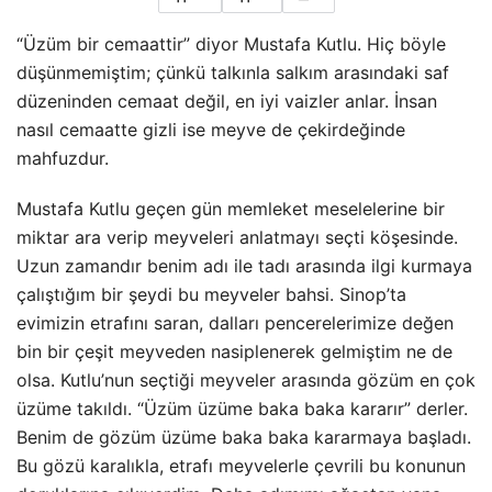
“Üzüm bir cemaattir” diyor Mustafa Kutlu. Hiç böyle
düşünmemiştim; çünkü talkınla salkım arasındaki saf
düzeninden cemaat değil, en iyi vaizler anlar. İnsan
nasıl cemaatte gizli ise meyve de çekirdeğinde
mahfuzdur.
Mustafa Kutlu geçen gün memleket meselelerine bir
miktar ara verip meyveleri anlatmayı seçti köşesinde.
Uzun zamandır benim adı ile tadı arasında ilgi kurmaya
çalıştığım bir şeydi bu meyveler
bahsi. Sinop’ta
evimizin etrafını saran, dalları pencerelerimize değen
bin bir çeşit meyveden nasiplenerek gelmiştim ne de
olsa. Kutlu’nun seçtiği meyveler arasında gözüm en çok
üzüme takıldı. “Üzüm üzüme baka baka kararır” derler.
Benim de gözüm üzüme baka baka kararmaya başladı.
Bu gözü karalıkla, etrafı meyvelerle çevrili bu konunun