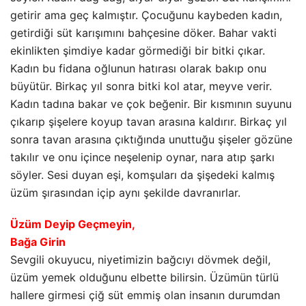
getirir ama geç kalmıştır. Çocuğunu kaybeden kadın,
getirdiği süt karışımını bahçesine döker. Bahar vakti
ekinlikten şimdiye kadar görmediği bir bitki çıkar.
Kadın bu fidana oğlunun hatırası olarak bakıp onu
büyütür. Birkaç yıl sonra bitki kol atar, meyve verir.
Kadın tadına bakar ve çok beğenir. Bir kısmının suyunu
çıkarıp şişelere koyup tavan arasına kaldırır. Birkaç yıl
sonra tavan arasına çıktığında unuttuğu şişeler gözüne
takılır ve onu içince neşelenip oynar, nara atıp şarkı
söyler. Sesi duyan eşi, komşuları da şişedeki kalmış
üzüm şırasından içip aynı şekilde davranırlar.
Üzüm Deyip Geçmeyin,
Bağa Girin
Sevgili okuyucu, niyetimizin bağcıyı dövmek değil,
üzüm yemek olduğunu elbette bilirsin. Üzümün türlü
hallere girmesi çiğ süt emmiş olan insanın durumdan