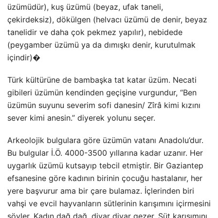
üzümüdür), kuş üzümü (beyaz, ufak taneli,
çekirdeksiz), dökülgen (helvacı üzümü de denir, beyaz
tanelidir ve daha çok pekmez yapılır), nebidede
(peygamber üzümü ya da dımışkı denir, kurutulmak
içindir)�
Türk kültürüne de bambaşka tat katar üzüm. Necati
gibileri üzümün kendinden geçişine vurgundur, “Ben
üzümün suyunu severim sofi danesin/ Zîrâ kimi kızını
sever kimi anesin.” diyerek yolunu seçer.
Arkeolojik bulgulara göre üzümün vatanı Anadolu’dur.
Bu bulgular İ.Ö. 4000-3500 yıllarına kadar uzanır. Her
uygarlık üzümü kutsayıp tebcil etmiştir. Bir Gaziantep
efsanesine göre kadının birinin çocuğu hastalanır, her
yere başvurur ama bir çare bulamaz. İçlerinden biri
vahşi ve evcil hayvanların sütlerinin karışımını içirmesini
söyler. Kadın dağ dağ, diyar diyar gezer. Süt karışımını