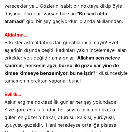
verecekler ya… Gözlerini sabit bir noktaya dikip öyle
düşünür dururlar. Varsan baksan “
Bu saat oldu
aramadı
” gibi bir şey geçiyordur o anda akıllarından.
Aldatma…
Erkekler asla aldatmazlar, günahlarını almayın! Evet,
eşlerinin dışında çeşitli kadınları yakın incelemeye alan
erkekler yok değildir ama onlar “
Allahım sen nelere
kadirsin, herkesin ağzı, burnu, iki gözü var yine de
kimse kimseye benzemiyor, bu ne iştir?”
düşüncesiyle
tamamen meraktan yaparlar bunu!
Evlilik…
Aşkın ergime noktası! İlk günler her şey yolundadır.
Size göre en akıllı odur, her şeyi o bilir, en güzel o
güler, en güzel o bakar, oturuşu, kalkışı, yürüyüşü,
uyuyuşu güzeldir. Hani neredeyse ortalığa pislese