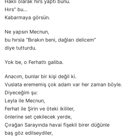
Haklı olarak hırs yaptı bunu.
Hırs” bu…
Kabarmaya görsün.
Ne yapsın Mecnun,
bu hırsla “Bırakın beni, dağları delicem”
diye tutturdu.
Yok be, o Ferhattı galiba.
Anacım, bunlar bir kişi değil ki.
Vuslata erememiş çok adam var her zaman böyle.
Diyeceğim şu:
Leyla ile Mecnun,
Ferhat ile Şirin ve öteki ikililer,
önlerine set çekilecek yerde,
Çırağan Sarayında havai fişekli birer düğünle
baş göz edilseydiler,