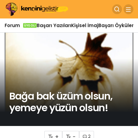
Forum
Başarı Yazıları
Kişisel İmaj
Başarı Öyküleri
Ö
ÜYE OL!
Bağa bak üzüm olsun,
yemeye yüzün olsun!
+
-
2