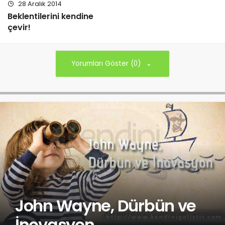
28 Aralık 2014
Beklentilerini kendine
çevir!
Yorumları Göster (0)
John Wayne, Dürbün ve
İnovasyon