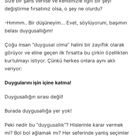
Size bir şans verilse ve kendinizle ilgili bir şeyi
değiştirme fırsatınız olsa, o şey ne olurdu?
-Hımmm.. Bir düşüneyim… Evet, söylüyorum, başımın
belası duygusallığım!
Çoğu insan “
duygusal olma
” halini bir zayıflık olarak
görüyor ve eline geçen ilk fırsatta bu çirkin özellikten
kurtulmayı istiyor. Çünkü herkes onlara aynı aklı
veriyor:
Duygularını işin içine katma!
Duygusallığın sırası değil!
Burada duygusallığa yer yok!
Peki nedir bu “
duygusallık
”? Hislerinle karar vermek
mi? Bol bol ağlamak mı? Her seferinde yanlış seçimler