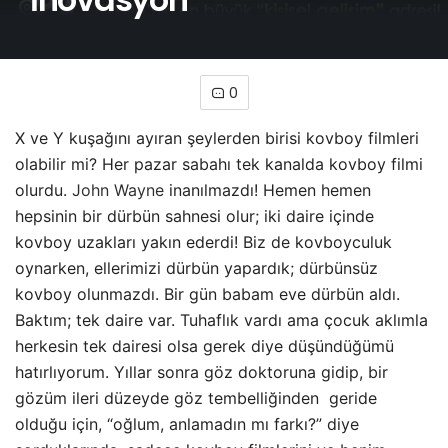
0
X ve Y kuşağını ayıran şeylerden birisi kovboy filmleri
olabilir mi? Her pazar sabahı tek kanalda kovboy filmi
olurdu.
John Wayne
inanılmazdı! Hemen hemen
hepsinin bir dürbün sahnesi olur; iki daire içinde
kovboy uzakları yakın ederdi! Biz de kovboyculuk
oynarken, ellerimizi dürbün yapardık; dürbünsüz
kovboy olunmazdı. Bir gün babam eve dürbün aldı.
Baktım; tek daire var. Tuhaflık vardı ama çocuk aklımla
herkesin tek dairesi olsa gerek diye düşündüğümü
hatırlıyorum. Yıllar sonra göz doktoruna gidip, bir
gözüm ileri düzeyde göz tembelliğinden geride
olduğu için, “oğlum, anlamadın mı farkı?” diye