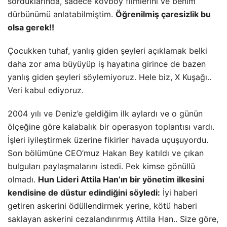
sorduklarında, sadece kovboy filmlerini ve benim
dürbünümü anlatabilmiştim.
Öğrenilmiş çaresizlik bu
olsa gerek!!
Çocukken tuhaf, yanlış giden şeyleri açıklamak belki
daha zor ama büyüyüp iş hayatına girince de bazen
yanlış giden şeyleri söylemiyoruz. Hele biz, X Kuşağı..
Veri kabul ediyoruz.
2004 yılı ve Deniz’e geldiğim ilk aylardı ve o günün
ölçeğine göre kalabalık bir operasyon toplantısı vardı.
İşleri iyileştirmek üzerine fikirler havada uçuşuyordu.
Son bölümüne CEO’muz Hakan Bey katıldı ve çıkan
bulguları paylaşmalarını istedi. Pek kimse gönüllü
olmadı.
Hun Lideri Attila Han’ın bir yönetim ilkesini
kendisine de düstur edindiğini söyledi:
İyi haberi
getiren askerini ödüllendirmek yerine, kötü haberi
saklayan askerini cezalandırırmış Attila Han.. Size göre,