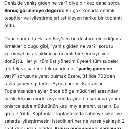
Deniz’de yanlış giden ne var? diye bir kez daha sordu.
Sonuç görülmeye değerdi:
Bir çok konuda önemli
tespitler ve iyileştirmeleri tetikleyen harika bir toplantı
oldu.
Daha sonra da Hakan Bey’den bu düsturu dinlediğimiz
örnekler olduğu gibi, “yanlış giden ne var?” sorusu
kurumsal ortak aklımızın önemli bir sermayesine
dönüştü. Her yıl tüm üst yönetim üyeleri tüm şubeleri
tek tek ve sadece tek gündemle, “
yanlış giden ne
var?
” sorusuna yanıt bulmak üzere, 81 ilde 700’den
fazla şubeye giderler. Ayrıca her yıl Kaptanlar
Toplantısından aylar önce bölge müdürleri arasından
bir-iki kişinin moderasyonunda yine bu sorunun yanıtı
onlarca şube müdürünün katılımıyla aranır, taranır. Bu
grup 7 Yıldır Kaptanlar Toplantısında sahneye çıkar ve
sahada iyileştirmesini istedikleri her ne varsa yaklaşık 2
saat doğrudan iletirler.
Kimse gücenemez; darılamaz;