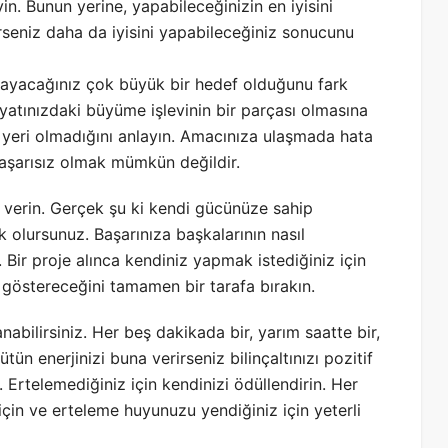
n. Bunun yerine, yapabileceğinizin en iyisini
rseniz daha da iyisini yapabileceğiniz sonucunu
cayacağınız çok büyük bir hedef olduğunu fark
yatınızdaki büyüme işlevinin bir parçası olmasına
de yeri olmadığını anlayın. Amacınıza ulaşmada hata
aşarısız olmak mümkün değildir.
in verin. Gerçek şu ki kendi gücünüze sahip
ak olursunuz. Başarınıza başkalarının nasıl
ir proje alınca kendiniz yapmak istediğiniz için
 göstereceğini tamamen bir tarafa bırakın.
bilirsiniz. Her beş dakikada bir, yarım saatte bir,
tün enerjinizi buna verirseniz bilinçaltınızı pozitif
z. Ertelemediğiniz için kendinizi ödüllendirin. Her
 için ve erteleme huyunuzu yendiğiniz için yeterli