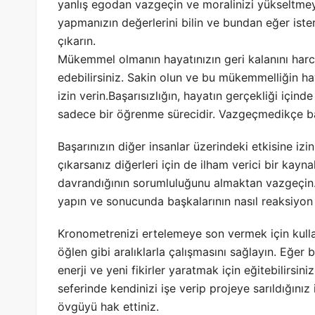
yanlış egodan vazgeçin ve moralinizi yükseltmeyi
yapmanızın değerlerini bilin ve bundan eğer iste
çıkarın.
Mükemmel olmanın hayatınızın geri kalanını har
edebilirsiniz. Sakin olun ve bu mükemmelliğin ha
izin verin.Başarısızlığın, hayatın gerçekliği için
sadece bir öğrenme sürecidir. Vazgeçmedikçe b
Başarınızın diğer insanlar üzerindeki etkisine iz
çıkarsanız diğerleri için de ilham verici bir kayn
davrandığının sorumluluğunu almaktan vazgeçin. B
yapın ve sonucunda başkalarının nasıl reaksiyon
Kronometrenizi ertelemeye son vermek için kullana
öğlen gibi aralıklarla çalışmasını sağlayın. Eğer bü
enerji ve yeni fikirler yaratmak için eğitebilirsini
seferinde kendinizi işe verip projeye sarıldığınız
övgüyü hak ettiniz.