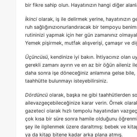
bir fikre sahip olun. Hayatınızın hangi diğer alanl
İkinci
olarak, iş ile delirmek yerine, hayatınızın ger
ruh sağlığınızıonurlandıracak bir tempoyu benim
rutininizi yapmak için her gün zamanınız olmayab
Yemek pişirmek, mutfak alışverişi, çamaşır ve diğer
Üçüncüsü
, kendinize iyi bakın. İhtiyacınız olan
gerekli zamanı ayırın ve en az bir öğün aileniz 
daha sonra işe döneceğiniz anlamına gelse bile, 
taahhütte bulunmayı isteyebilirsiniz.
Dördüncü
olarak, başka ne gibi taahhütlerden so
ailevazgeçebileceğinize karar verin. Örnek ola
gazeteci olarak hızlı tempolu hayatından vazge
çok kısa bir süre sonra hamile olduğunu öğrenmiş
şey ile ilgilenmek üzere daraltmış: bebek ve kitap
ya da kitap bitene kadar arka plana atmış.