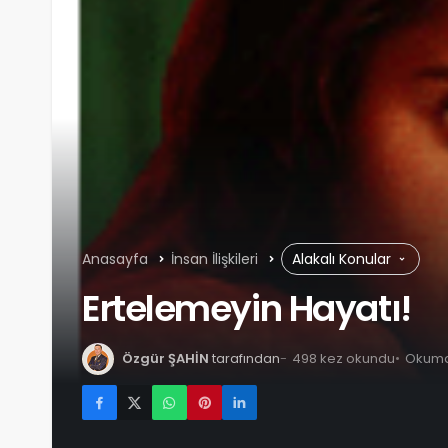
Anasayfa
İnsan İlişkileri
Alakalı Konular
Ertelemeyin Hayatı!
Özgür ŞAHİN
tarafından
498 kez okundu
Okuma 