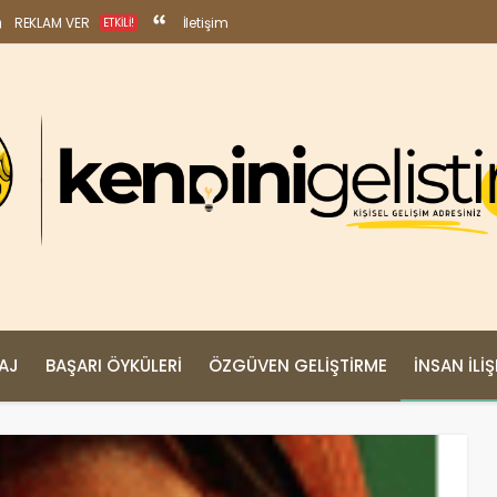
REKLAM VER
İletişim
ETKILI!
MAJ
BAŞARI ÖYKÜLERI
ÖZGÜVEN GELIŞTIRME
İNSAN İLIŞ