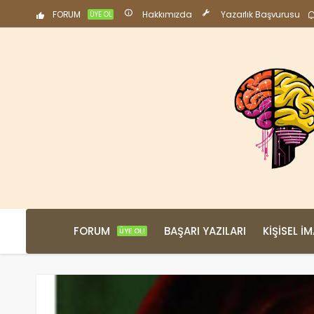
FORUM
Hakkımızda
Yazarlık Başvurusu
ÜYE OL
FORUM
BAŞARI YAZILARI
KIŞISEL İ
ÜYE OL!