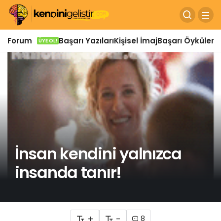
Forum
Başarı Yazıları
Kişisel İmaj
Başarı Öyküleri
Ö
ÜYE OL!
İnsan kendini yalnızca
insanda tanır!
+
-
8