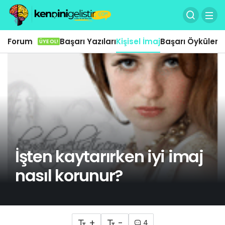
Forum
Başarı Yazıları
Kişisel İmaj
Başarı Öyküleri
Ö
ÜYE OL!
İşten kaytarırken iyi imaj
nasıl korunur?
+
-
4