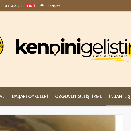
REKLAM VER
İletişim
ETKILI!
MAJ
BAŞARI ÖYKÜLERI
ÖZGÜVEN GELIŞTIRME
İNSAN İLIŞ