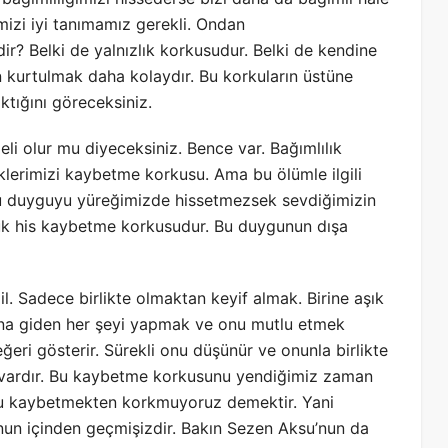
mizi iyi tanımamız gerekli. Ondan
r? Belki de yalnızlık korkusudur. Belki de kendine
n kurtulmak daha kolaydır. Bu korkuların üstüne
ktığını göreceksiniz.
li olur mu diyeceksiniz. Bence var. Bağımlılık
klerimizi kaybetme korkusu. Ama bu ölümle ilgili
bu duyguyu yüreğimizde hissetmezsek sevdiğimizin
yük his kaybetme korkusudur. Bu duygunun dışa
 Sadece birlikte olmaktan keyif almak. Birine aşık
a giden her şeyi yapmak ve onu mutlu etmek
eri gösterir. Sürekli onu düşünür ve onunla birlikte
ız vardır. Bu kaybetme korkusunu yendiğimiz zaman
 onu kaybetmekten korkmuyoruz demektir. Yani
unun içinden geçmişizdir. Bakın Sezen Aksu’nun da