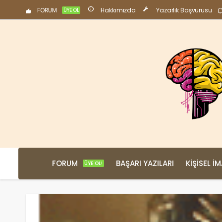
FORUM
Hakkımızda
Yazarlık Başvurusu
ÜYE OL
FORUM
BAŞARI YAZILARI
KIŞISEL İ
ÜYE OL!