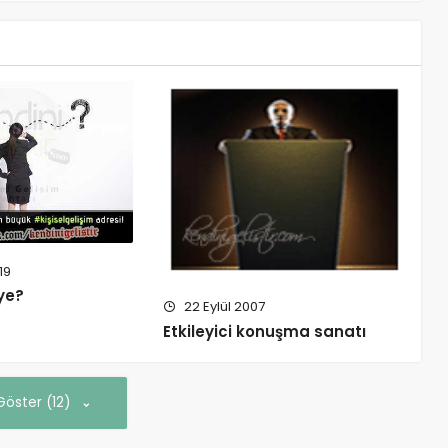
19
ye?
22 Eylül 2007
Etkileyici konuşma sanatı
Göster (12)