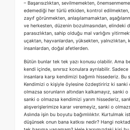
– Başarısızlıktan, sevilmemekten, önemsenmemek
edemediği her türlü etkiden, kontrol edilmekten,
zayıf görünmekten, anlaşılamamaktan, aşağılanma
ve herkesten, düzenin bozulmasından, elindeki d
parasızlıktan, sahip olduğu mal varlığını yitir
uçaktan, hayvanlardan, yüksekten, yalnızlıktan, k
insanlardan, doğal afetlerden.
Bütün bunlar tek tek yazı konusu olabilir. Ama
kendi içinde, sınırsız konulara ayrılabilir. Sad
insanlara karşı kendimizi bağımlı hissederiz. Bu se
Kendimizi o kişiyle öylesine özdeştiririz ki san
olmazsa sorunların altından kalkamayız, sanki o
sanki o olmazsa kendimizi yarım hissederiz, sa
alışverişlerimize karar veremeyiz, sanki o olmaz
Aslında işin bu boyutu bağımlılıktır. Kurtulmak i
düşünsek onun bana katkısı nedir? Hangi noktad
tek başıma yapamam? Hele karşımızdaki kişi bu b