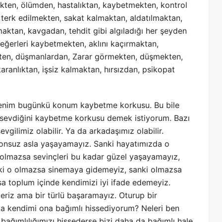
ten, ölümden, hastalıktan, kaybetmekten, kontrol
 terk edilmekten, sakat kalmaktan, aldatılmaktan,
ktan, kavgadan, tehdit gibi algıladığı her şeyden
eğerleri kaybetmekten, aklını kaçırmaktan,
mekten, düşmanlardan, Zarar görmekten, düşmekten,
aranlıktan, işsiz kalmaktan, hırsızdan, psikopat
 benim bugünkü konum kaybetme korkusu. Bu bile
ece sevdiğini kaybetme korkusu demek istiyorum. Bazı
vgilimiz olabilir. Ya da arkadaşımız olabilir.
ki onsuz asla yaşayamayız. Sanki hayatımızda o
 olmazsa sevinçleri bu kadar güzel yaşayamayız,
nki o olmazsa sinemaya gidemeyiz, sanki olmazsa
sa toplum içinde kendimizi iyi ifade edemeyiz.
steriz ama bir türlü başaramayız. Oturup bir
a kendimi ona bağımlı hissediyorum? Neleri ben
ağımlılığımızı hissederse bizi daha da bağımlı hale