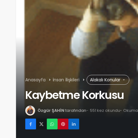
Anasayfa
İnsan İlişkileri
Alakalı Konular
Kaybetme Korkusu
Özgür ŞAHİN
tarafından
551 kez okundu
Okuma s