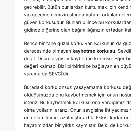
getirebilir. Bütün bunlardan kurtulmak için kendi
vazgeçemememizin altında yatan korkular nelerdi
güven korkusudur. Bunları bilince bu korkularda
gidince diğerine olan bağımlılığınızın ortadan kal
Bence bir tane güzel korku var. Korkunun da güze
derecesinde olmayan
kaybetme korkusu
. Sevdi
değil. Onun sevgisini kaybetme korkusu. Eğer 
değeri kalmaz. Bizi birbirimize bağlayan en bü
vurumu da SEVGİ’dir.
Buradaki korku onsuz yaşayamama korkusu değil.
olduğumuzda onu kaybetmemek için onun hoşun
isteriz. Bu kaybetmek korkusu ona verdiğimiz değ
olma yollarını ararız. Onun sevgisine ihtiyacım
ona olan ilgimiz azalmıştır artık. Eskisi kadar
hayatımızdan bir yıldız kaymıştır. Belki de kork