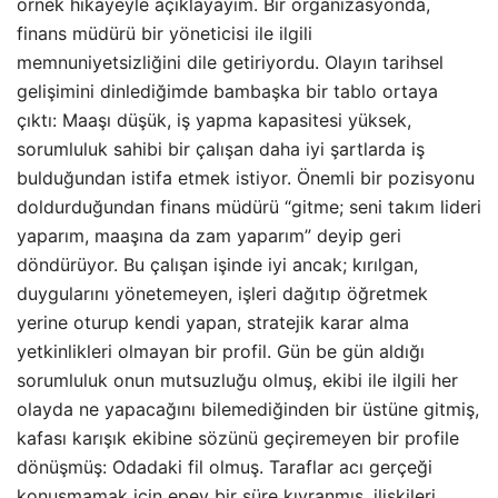
memnuniyetsizliğini dile getiriyordu. Olayın tarihsel
gelişimini dinlediğimde bambaşka bir tablo ortaya
çıktı: Maaşı düşük, iş yapma kapasitesi yüksek,
sorumluluk sahibi bir çalışan daha iyi şartlarda iş
bulduğundan istifa etmek istiyor. Önemli bir pozisyonu
doldurduğundan finans müdürü “gitme; seni takım lideri
yaparım, maaşına da zam yaparım” deyip geri
döndürüyor. Bu çalışan işinde iyi ancak; kırılgan,
duygularını yönetemeyen, işleri dağıtıp öğretmek
yerine oturup kendi yapan, stratejik karar alma
yetkinlikleri olmayan bir profil. Gün be gün aldığı
sorumluluk onun mutsuzluğu olmuş, ekibi ile ilgili her
olayda ne yapacağını bilemediğinden bir üstüne gitmiş,
kafası karışık ekibine sözünü geçiremeyen bir profile
dönüşmüş: Odadaki fil olmuş. Taraflar acı gerçeği
konuşmamak için epey bir süre kıvranmış, ilişkileri
yıpranmış. Hikayenin sonu şu: Ekip yönetememe, işleri
organize edememe nedeniyle işten çıkarılmak.