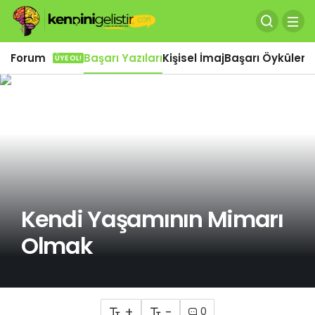
Forum
Başarı Yazıları
Kişisel İmaj
Başarı Öyküleri
Ö
ÜYE OL!
Kendi Yaşamının Mimarı
Olmak
+
-
0