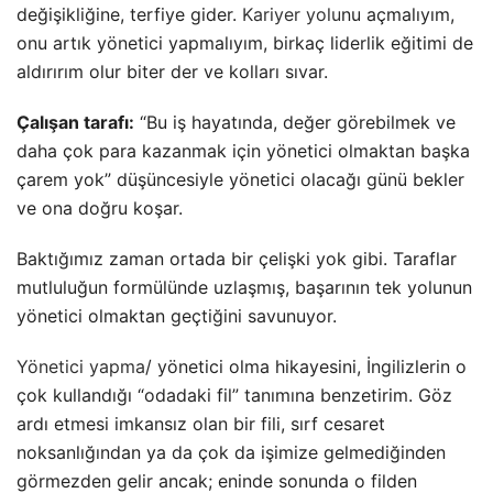
aldırırım olur biter der ve kolları sıvar.
Çalışan tarafı:
“Bu iş hayatında, değer görebilmek ve
daha çok para kazanmak için yönetici olmaktan başka
çarem yok” düşüncesiyle yönetici olacağı günü bekler
ve ona doğru koşar.
Baktığımız zaman ortada bir çelişki yok gibi. Taraflar
mutluluğun formülünde uzlaşmış, başarının tek yolunun
yönetici olmaktan geçtiğini savunuyor.
Yönetici yapma
/ yönetici olma hikayesini, İngilizlerin o
çok kullandığı “odadaki fil” tanımına benzetirim. Göz
ardı etmesi imkansız olan bir fili, sırf cesaret
noksanlığından ya da çok da işimize gelmediğinden
görmezden gelir ancak; eninde sonunda o filden
rahatsız olur ve üzerine konuşmak zorunda hissederiz.
Üzerinde çok konuşulmayan başarıya koşacağım