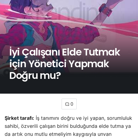
İyi Çalışanı Elde Tutmak
için Yönetici Yapmak
Doğru mu?
0
Şirket tarafı:
İş tanımını doğru ve iyi yapan, sorumluluk
sahibi, özverili çalışan birini bulduğunda elde tutma ya
da artık onu mutlu etmeliyim kaygısıyla unvan
değişikliğine, terfiye gider.
Kariyer yolu
nu açmalıyım,
onu artık yönetici yapmalıyım, birkaç liderlik eğitimi de