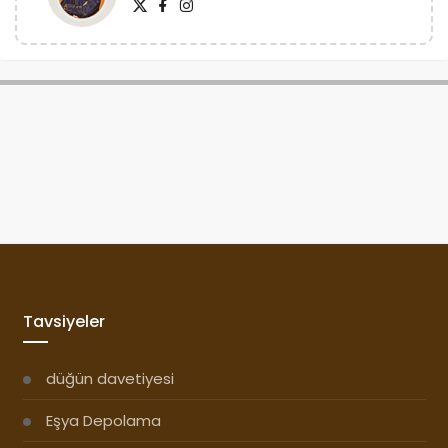
Tavsiyeler
düğün davetiyesi
Eşya Depolama