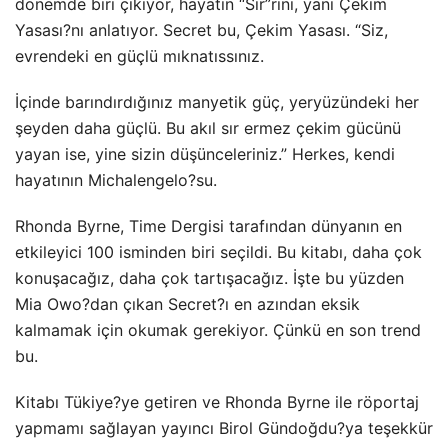
dönemde biri çıkıyor, hayatın “Sır”rını, yani Çekim
Yasası?nı anlatıyor. Secret bu, Çekim Yasası. “Siz,
evrendeki en güçlü mıknatıssınız.
İçinde barındırdığınız manyetik güç, yeryüzündeki her
şeyden daha güçlü. Bu akıl sır ermez çekim gücünü
yayan ise, yine sizin düşünceleriniz.” Herkes, kendi
hayatının Michalengelo?su.
Rhonda Byrne, Time Dergisi tarafından dünyanın en
etkileyici 100 isminden biri seçildi. Bu kitabı, daha çok
konuşacağız, daha çok tartışacağız. İşte bu yüzden
Mia Owo?dan çıkan Secret?ı en azından eksik
kalmamak için okumak gerekiyor. Çünkü en son trend
bu.
Kitabı Tükiye?ye getiren ve Rhonda Byrne ile röportaj
yapmamı sağlayan yayıncı Birol Gündoğdu?ya teşekkür