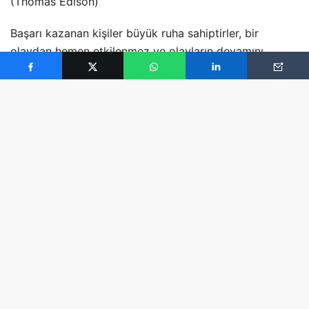
(Thomas Edison)
Başarı kazanan kişiler büyük ruha sahiptirler, bir
olaydan hemen etkilenmez ve olayların devamını
düşünürler. (Maurice Maeterlinck)
Başarı kuvvetli olana gülümser, başarısızlık zayıflara
çullanır. (Oscar Wilde)
Dünyanın gördüğü her büyük başarı önce bir hayaldi.
En büyük çınar bir tohumda, en büyük kuş bir
yumurtada gizlidir. (Allen)
Başarının önündeki en büyük engel, yılgınlık ve
kararsızlıktır. Azimli ve kararlı olmak, başarının temel
şartıdır.
Başarısızlıktan ders almayı bilenler, her başarısızlıktan
sonra başarıya biraz daha yaklaşmış olurlar.