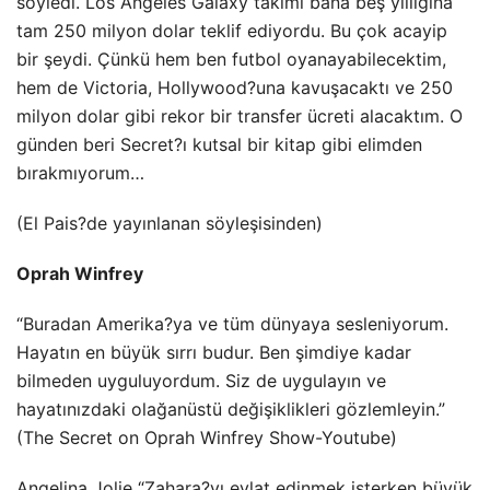
söyledi. Los Angeles Galaxy takımı bana beş yıllığına
tam 250 milyon dolar teklif ediyordu. Bu çok acayip
bir şeydi. Çünkü hem ben futbol oyanayabilecektim,
hem de Victoria, Hollywood?una kavuşacaktı ve 250
milyon dolar gibi rekor bir transfer ücreti alacaktım. O
günden beri Secret?ı kutsal bir kitap gibi elimden
bırakmıyorum…
(El Pais?de yayınlanan söyleşisinden)
Oprah Winfrey
“Buradan Amerika?ya ve tüm dünyaya sesleniyorum.
Hayatın en büyük sırrı budur. Ben şimdiye kadar
bilmeden uyguluyordum. Siz de uygulayın ve
hayatınızdaki olağanüstü değişiklikleri gözlemleyin.”
(The Secret on Oprah Winfrey Show-Youtube)
Angelina Jolie “Zahara?yı evlat edinmek isterken büyük