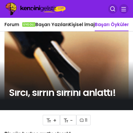
Forum
Başarı Yazıları
Kişisel İmaj
Başarı Öyküleri
Ö
ÜYE OL!
Sırcı, sırrın sırrını anlattı!
+
-
11