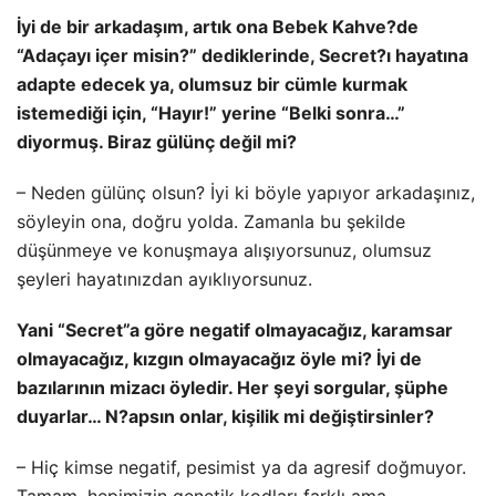
İyi de bir arkadaşım, artık ona Bebek Kahve?de
“Adaçayı içer misin?” dediklerinde, Secret?ı hayatına
adapte edecek ya, olumsuz bir cümle kurmak
istemediği için, “Hayır!” yerine “Belki sonra…”
diyormuş. Biraz gülünç değil mi?
– Neden gülünç olsun? İyi ki böyle yapıyor arkadaşınız,
söyleyin ona, doğru yolda. Zamanla bu şekilde
düşünmeye ve konuşmaya alışıyorsunuz, olumsuz
şeyleri hayatınızdan ayıklıyorsunuz.
Yani “Secret”a göre negatif olmayacağız, karamsar
olmayacağız, kızgın olmayacağız öyle mi? İyi de
bazılarının mizacı öyledir. Her şeyi sorgular, şüphe
duyarlar… N?apsın onlar, kişilik mi değiştirsinler?
– Hiç kimse negatif, pesimist ya da agresif doğmuyor.
Tamam, hepimizin genetik kodları farklı ama