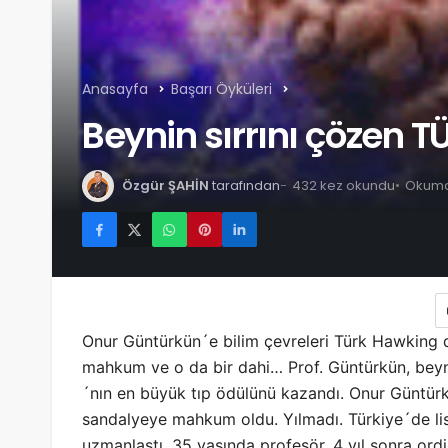
Anasayfa
Başarı Öyküleri
Beynin sırrını çözen T
Özgür ŞAHİN
tarafından
432 kez okundu
Okuma 
Onur Güntürkün´e bilim çevreleri Türk Hawking d
mahkum ve o da bir dahi… Prof. Güntürkün, beynin 
´nın en büyük tıp ödülünü kazandı. Onur Güntürkü
sandalyeye mahkum oldu. Yılmadı. Türkiye´de lise
uzmanlaştı. 35 yaşında profesör, 4 yıl sonra or