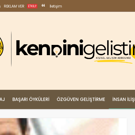
REKLAM VER
İletişim
ETKILI!
MAJ
BAŞARI ÖYKÜLERI
ÖZGÜVEN GELIŞTIRME
İNSAN İLIŞ