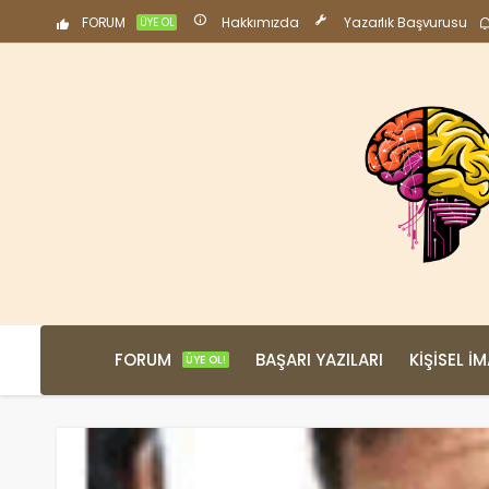
FORUM
Hakkımızda
Yazarlık Başvurusu
ÜYE OL
FORUM
BAŞARI YAZILARI
KIŞISEL İ
ÜYE OL!