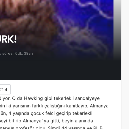
ÜRK!
süresi: 6dk, 38sn
4
iyor. O da Hawking gibi tekerlekli sandalyeye
iki yarısının farklı çalıştığını kanıtlayıp, Almanya
n, 4 yaşında çocuk felci geçirip tekerlekli
yi bitirip Almanya´ya gitti, beyin alanında
dinaryüs profesör oldu. Şimdi 44 yaşında ve RUB