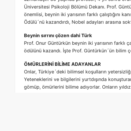
Üniversitesi
Psikoloji Bölümü Dekanı. Prof. Güntür
önemlisi, beynin iki yarısının farklı çalıştığını k
Ödülü´nü kazandırdı, Nobel adayları arasına sok
Beynin sırrını çözen dahi Türk
Prof. Onur Güntürkün beynin iki yarısının farklı ç
ödülünü kazandı. İşte Prof. Güntürkün´ün bilim ç
ÖMÜRLERİNİ BİLİME ADAYANLAR
Onlar, Türkiye´deki bilimsel koşulların yetersizl
Yeteneklerini ve bilgilerini yurtdışında konuştur
gömüp, ömürlerini bilime adıyorlar. Onların yıld
kabarıyor, hem de içimiz burkuluyor. Çünkü bu ör
seriyor: Beyin göçü!
Fırsatlar ülkesi Amerika´dan tutun da Avrupa´nın 
adlarını altın harflerle yazdırmış başarılı bilim a
konuda hemfikir: Gerekli imkanlar sağlandığında,