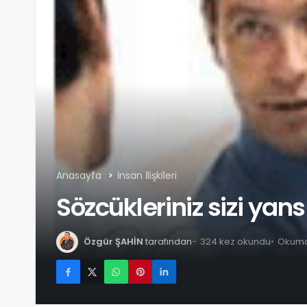
Anasayfa
İnsan İlişkileri
Sözcükleriniz sizi yans
Özgür ŞAHİN
tarafından
324 kez okundu
Okuma 