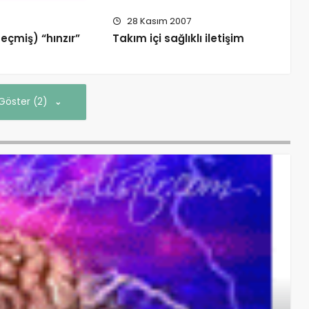
28 Kasım 2007
geçmiş) “hınzır”
Takım içi sağlıklı iletişim
 Göster (2)