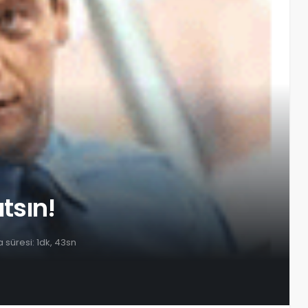
ıtsın!
süresi: 1dk, 43sn