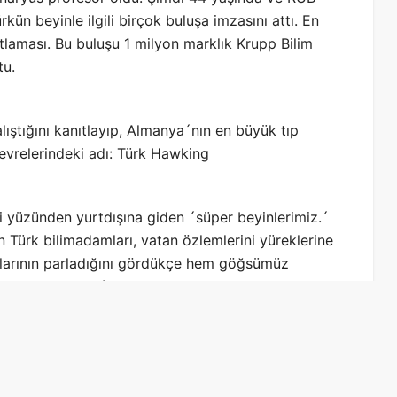
kün beyinle ilgili birçok buluşa imzasını attı. En
anıtlaması. Bu buluşu 1 milyon marklık Krupp Bilim
tu.
alıştığını kanıtlayıp, Almanya´nın en büyük tıp
evrelerindeki adı: Türk Hawking
iği yüzünden yurtdışına giden ´süper beyinlerimiz.´
an Türk bilimadamları, vatan özlemlerini yüreklerine
ızlarının parladığını gördükçe hem göğsümüz
nekler Türkiye´nin acı bir gerçeğini gözler önüne
çeşitli ülkelerine kadar, dünyanın her yerine
damımızla görüştük. Alanları farklı da olsa hepsi bir
 Türk beyni inanılmaz dehalar yaratıyor!