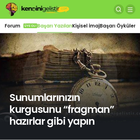
Forum
Başarı Yazıları
Kişisel İmaj
Başarı Öyküleri
Ö
ÜYE OL!
Sunumlarınızın
kurgusunu “fragman”
hazırlar gibi yapın