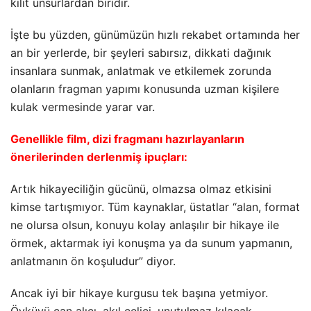
kilit unsurlardan biridir.
İşte bu yüzden, günümüzün hızlı rekabet ortamında her
an bir yerlerde, bir şeyleri sabırsız, dikkati dağınık
insanlara sunmak, anlatmak ve etkilemek zorunda
olanların fragman yapımı konusunda uzman kişilere
kulak vermesinde yarar var.
Genellikle film, dizi fragmanı hazırlayanların
önerilerinden derlenmiş ipuçları:
Artık hikayeciliğin gücünü, olmazsa olmaz etkisini
kimse tartışmıyor. Tüm kaynaklar, üstatlar “alan, format
ne olursa olsun, konuyu kolay anlaşılır bir hikaye ile
örmek, aktarmak iyi konuşma ya da sunum yapmanın,
anlatmanın ön koşuludur” diyor.
Ancak iyi bir hikaye kurgusu tek başına yetmiyor.
Öyküyü can alıcı, akıl çelici, unutulmaz kılacak