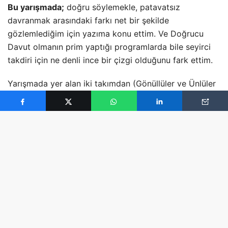
Bu yarışmada;
doğru söylemekle, patavatsız
davranmak arasındaki farkı net bir şekilde
gözlemlediğim için yazıma konu ettim. Ve Doğrucu
Davut olmanın prim yaptığı programlarda bile seyirci
takdiri için ne denli ince bir çizgi olduğunu fark ettim.
Yarışmada yer alan iki takımdan (Gönüllüler ve Ünlüler
Takımları) dokunulmazlık yarışmasını kaybeden takım;
kendi içinde gitmesini istediği kişiyi seçiyor. Bu
takımdaki oyuncular daha sonra seyirciler tarafından
verilen desteği ortaya koyan SMS mesajları alıyorlar.
En yüksek SMS adedi alan oyuncu; takımın seçtiği
oyuncunun karşısına, onunla rekabet edecek bir
oyuncu seçme hakkına sahip oluyor. Bu noktadan
sonra en az destek mesajı alan oyuncu gidiyor. İşin en
ilginç yanı da burada gerçekleşti aslında. Zira en çok
oyu alan ve geçen yılın şampiyonu Turabi, takımın