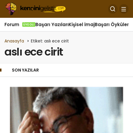
Forum
Başarı Yazıları
Kişisel İmaj
Başarı Öyküleri
Ö
ÜYE OL!
Anasayfa
Etiket: aslı ece cirit
aslı ece cirit
SON YAZILAR