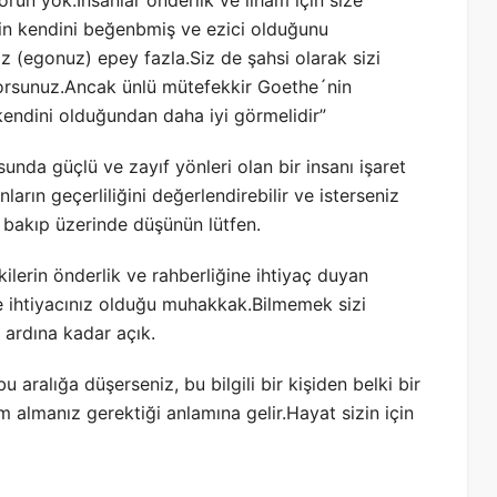
un yok.İnsanlar önderlik ve ilham için size
zin kendini beğenbmiş ve ezici olduğunu
 (egonuz) epey fazla.Siz de şahsi olarak sizi
orsunuz.Ancak ünlü mütefekkir Goethe´nin
 kendini olduğundan daha iyi görmelidir”
nda güçlü ve zayıf yönleri olan bir insanı işaret
nların geçerliliğini değerlendirebilir ve isterseniz
ar bakıp üzerinde düşünün lütfen.
erin önderlik ve rahberliğine ihtiyaç duyan
ğe ihtiyacınız olduğu muhakkak.Bilmemek sizi
 ardına kadar açık.
 aralığa düşerseniz, bu bilgili bir kişiden belki bir
m almanız gerektiği anlamına gelir.Hayat sizin için