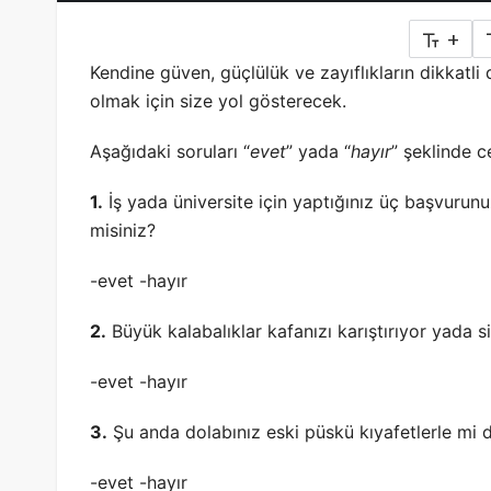
+
Kendine güven, güçlülük ve zayıflıkların dikkatli
olmak için size yol gösterecek.
Aşağıdaki soruları “
evet
” yada “
hayır
” şeklinde c
1.
İş yada üniversite için yaptığınız üç başvurun
misiniz?
-evet -hayır
2.
Büyük kalabalıklar kafanızı karıştırıyor yada 
-evet -hayır
3.
Şu anda dolabınız eski püskü kıyafetlerle mi 
-evet -hayır