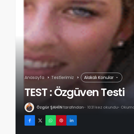
Anasayfa
Testlerimiz
Alakalı Konular
TEST : Özgüven Testi
Özgür ŞAHİN
tarafından
1031 kez okundu
Okuma 