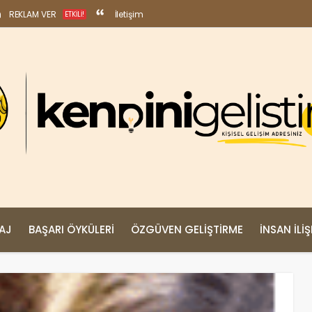
REKLAM VER
İletişim
ETKILI!
MAJ
BAŞARI ÖYKÜLERI
ÖZGÜVEN GELIŞTIRME
İNSAN İLIŞ