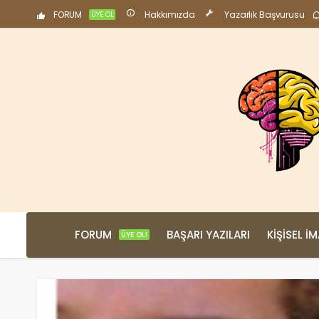
FORUM
Hakkımızda
Yazarlık Başvurusu
ÜYE OL
FORUM
BAŞARI YAZILARI
KIŞISEL İ
ÜYE OL!