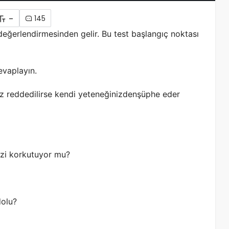
-
145
 değerlendirmesinden gelir. Bu test başlangıç noktası
evaplayın.
uz reddedilirse kendi yeteneğinizdenşüphe eder
sizi korkutuyor mu?
dolu?