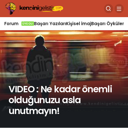
Forum
Başarı Yazıları
Kişisel İmaj
Başarı Öyküleri
Ö
ÜYE OL!
VIDEO : Ne kadar önemli
olduğunuzu asla
unutmayın!