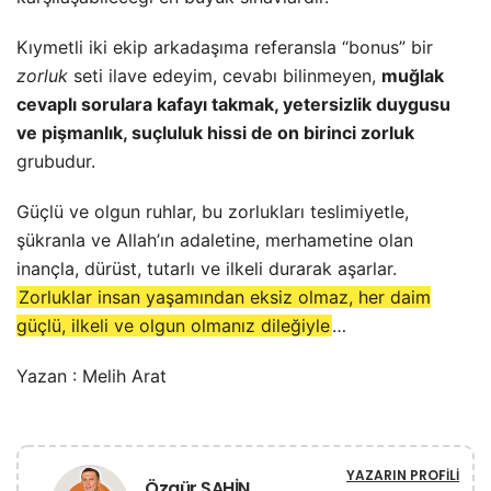
Kıymetli iki ekip arkadaşıma referansla “bonus” bir
zorluk
seti ilave edeyim, cevabı bilinmeyen,
muğlak
cevaplı sorulara kafayı takmak, yetersizlik duygusu
ve pişmanlık, suçluluk hissi de on birinci zorluk
grubudur.
Güçlü ve olgun ruhlar, bu zorlukları teslimiyetle,
şükranla ve Allah’ın adaletine, merhametine olan
inançla, dürüst, tutarlı ve ilkeli durarak aşarlar.
Zorluklar insan yaşamından eksiz olmaz, her daim
güçlü, ilkeli ve olgun olmanız dileğiyle
…
Yazan : Melih Arat
YAZARIN PROFILI
Özgür ŞAHİN