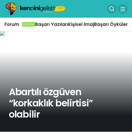
Forum
Başarı Yazıları
Kişisel İmaj
Başarı Öyküleri
Ö
ÜYE OL!
Abartılı özgüven
“korkaklık belirtisi”
olabilir