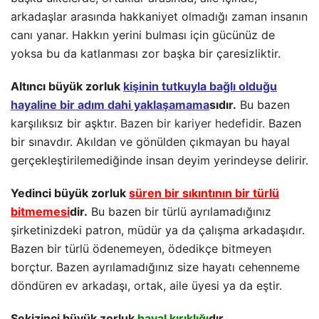
arkadaşlar arasında hakkaniyet olmadığı zaman insanın
canı yanar. Hakkın yerini bulması için gücünüz de
yoksa bu da katlanması zor başka bir çaresizliktir.
Altıncı büyük zorluk
kişinin tutkuyla bağlı olduğu
hayaline bir adım dahi yaklaşamama
sıdır.
Bu bazen
karşılıksız bir aşktır.
Bazen bir kariyer hedefidir.
Bazen
bir sınavdır. Akıldan ve gönülden çıkmayan bu hayal
gerçekleştirilemediğinde insan deyim yerindeyse delirir.
Yedinci büyük zorluk
süren bir sıkıntının bir türlü
bitmemesi
dir.
Bu bazen bir türlü ayrılamadığınız
şirketinizdeki patron, müdür ya da çalışma arkadaşıdır.
Bazen bir türlü ödenemeyen, ödedikçe bitmeyen
borçtur. Bazen ayrılamadığınız size hayatı cehenneme
döndüren ev arkadaşı, ortak, aile üyesi ya da eştir.
Sekizinci büyük zorluk
hayal kırıklığı
dır.