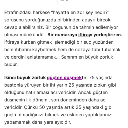
Etrafınızdaki herkese “hayatta en zor şey nedir?”
sorusunu sorduğunuzda birbirinden apayrı birçok
cevap alabilirsiniz. Bir çoğunun da tahmin edilemiyor
olması mümkündür.
Bir numaraya
iftira
yı yerleştiririm.
İftiraya kurban gitmek işlemediği bir suç yüzünden
hem itibarını kaybetmek hem de cezaya tabi tutulmak
ve derdini anlatamamak… Sanırım en büyük
zorluk
budur.
İkinci büyük zorluk
güçten düşmek
tir
. 75 yaşında
bastonla yürüyen bir ihtiyarın 25 yaşında zıpkın gibi
olduğunu hatırlaması acı vericidir. Ancak güçten
düşmenin ilk dönemi, son döneminden daha acı
vericidir. Çünkü 50 yaşında artık 25 yaşındaki gibi
güçlü olmadığınızı bilmek ve eskiden yaptıklarınızı
yapamamak daha yaralayıcıdır.