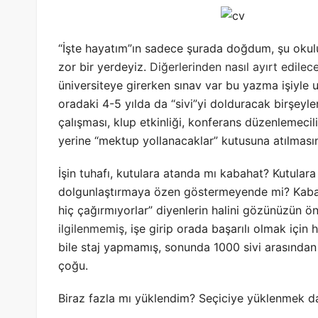
“İşte hayatım”ın sadece şurada doğdum, şu okul
zor bir yerdeyiz.
Diğerlerinden nasıl ayırt edil
üniversiteye girerken sınav var bu yazma işiyle u
oradaki 4-5 yılda da “sivi”yi dolduracak birşeyl
çalışması, klup etkinliği, konferans düzenlemeci
yerine “mektup yollanacaklar” kutusuna atılması
İşin tuhafı, kutulara atanda mı kabahat? Kutular
dolgunlaştırmaya özen göstermeyende mi? Kabahat 
hiç çağırmıyorlar” diyenlerin halini gözünüzün ö
ilgilenmemiş
, işe girip orada başarılı olmak içi
bile staj yapmamış, sonunda 1000 sivi arasından 
çoğu.
Biraz fazla mı yüklendim? Seçiciye yüklenmek d