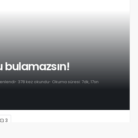
 bulamazsın!
zenlendi
378 kez okundu
Okuma süresi: 7dk, 17sn
3
 İçeriği