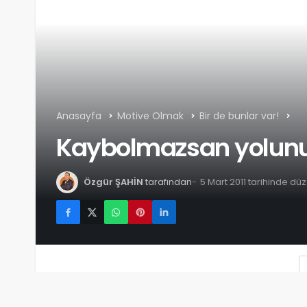
Anasayfa
Motive Olmak
Bir de bunlar var!
Kaybolmazsan yolunu
Özgür ŞAHİN
tarafından
5 Mart 2011 tarihinde dü
Yazı