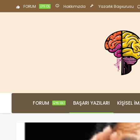
FORUM
Hakkımızda
Yazarlık Başvurusu
ÜYE OL
FORUM
BAŞARI YAZILARI
KIŞISEL İ
ÜYE OL!