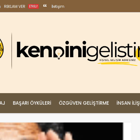
REKLAM VER
İletişim
ETKILI!
MAJ
BAŞARI ÖYKÜLERI
ÖZGÜVEN GELIŞTIRME
İNSAN İLIŞ