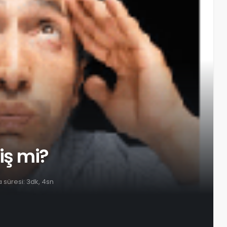
iş mi?
süresi: 3dk, 4sn