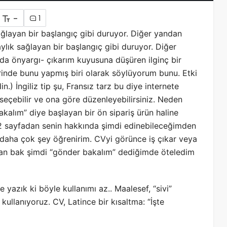
-
1
ağlayan bir başlangıç gibi duruyor. Diğer yandan
aylık sağlayan bir başlangıç gibi duruyor. Diğer
da önyargı- çıkarım kuyusuna düşüren ilginç bir
üzerinde bunu yapmış biri olarak söylüyorum bunu. Etki
n.) İngiliz tip şu, Fransız tarz bu diye internete
 seçebilir ve ona göre düzenleyebilirsiniz. Neden
kalım” diye başlayan bir ön sipariş ürün haline
 -2 sayfadan senin hakkında şimdi edinebileceğimden
aha çok şey öğrenirim. CVyi görünce iş çıkar veya
dan bak şimdi “gönder bakalım” dediğimde öteledim
 yazık ki böyle kullanımı az.. Maalesef, “sivi”
kullanıyoruz. CV, Latince bir kısaltma: “İşte