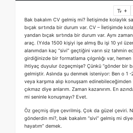
+
Bak bakalım CV gelmiş mi? İletişimde kolaylık s
bıçak sırtında bir durum var. CV – İletişimde kol
yandan bıçak sırtında bir durum var. Aynı zaman
araç. (Yılda 1500 kişiyi işe almış Bu işi 10 yıl 
alanımdan kaç “sivi” geçtiğini varın siz tahmin edi
girdiğinizde bir formatlama çılgınlığı var, hemen
ihtiyaç duyulur özgeçmişe?
Çünkü “gönder bir ba
gelmiştir. Aslında şu denmek isteniyor: Ben o 1
veya karşıma alıp konuşsam edinebileceğimden d
çıkmaz diye anlarım. Zaman kazanırım. En azın
mi seninle konuşmayı? Evet.
Öz geçmiş
diye çevrilmiş. Çok da güzel çeviri. Ne
gönderdin mi?, bak bakalım “sivi” gelmiş mi diye 
hayatım” demek.