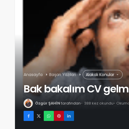
Anasayfa
Başarı Yazıları
Alakalı Konular
Bak bakalım CV gelm
Özgür ŞAHİN
tarafından
388 kez okundu
Okuma 