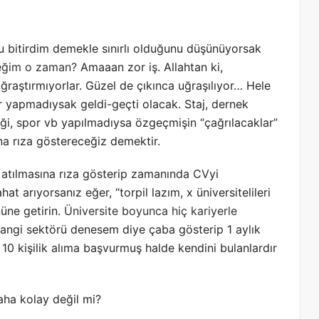
u bitirdim demekle sınırlı olduğunu düşünüyorsak
eceğim o zaman?
Amaaan zor iş. Allahtan ki,
ğraştırmıyorlar. Güzel de çıkınca uğraşılıyor… Hele
er yapmadıysak geldi-geçti olacak. Staj, dernek
liği, spor vb yapılmadıysa özgeçmişin “çağrılacaklar”
na rıza göstereceğiz demektir.
a atılmasına rıza gösterip zamanında CVyi
arıyorsanız eğer, “torpil lazım, x üniversitelileri
nüne getirin.
Üniversite boyunca hiç kariyerle
n hangi sektörü denesem diye çaba gösterip 1 aylık
10 kişilik alıma başvurmuş halde kendini bulanlardır
aha kolay değil mi?