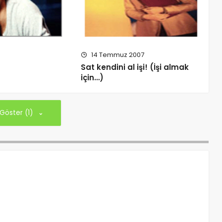
14 Temmuz 2007
Sat kendini al işi! (İşi almak
için…)
 Göster (1)