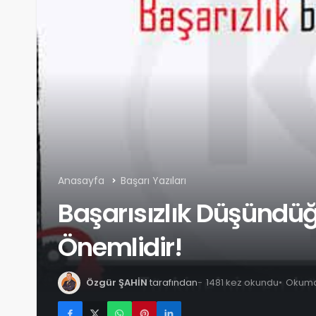
Anasayfa
Başarı Yazıları
Başarısızlık Düşünd
Önemlidir!
Özgür ŞAHİN
tarafından
1481 kez okundu
Okuma 