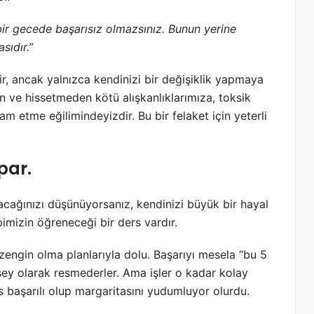
a bir gecede başarısız olmazsınız. Bunun yerine
sıdır.”
ir, ancak yalnızca kendinizi bir değişiklik yapmaya
en ve hissetmeden kötü alışkanlıklarımıza, toksik
m etme eğilimindeyizdir. Bu bir felaket için yeterli
par.
acağınızı düşünüyorsanız, kendinizi büyük bir hayal
imizin öğreneceği bir ders vardır.
lı zengin olma planlarıyla dolu. Başarıyı mesela “bu 5
şey olarak resmederler. Ama işler o kadar kolay
s başarılı olup margaritasını yudumluyor olurdu.