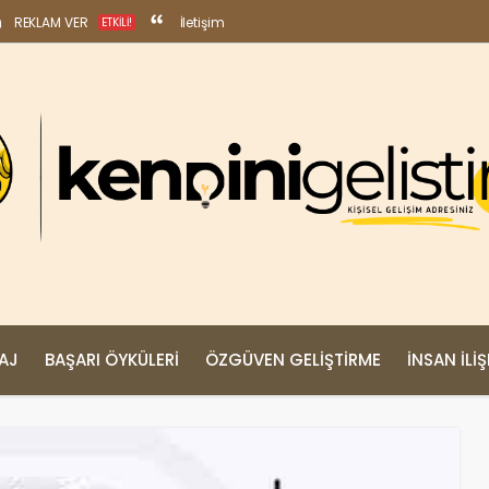
REKLAM VER
İletişim
ETKILI!
MAJ
BAŞARI ÖYKÜLERI
ÖZGÜVEN GELIŞTIRME
İNSAN İLIŞ