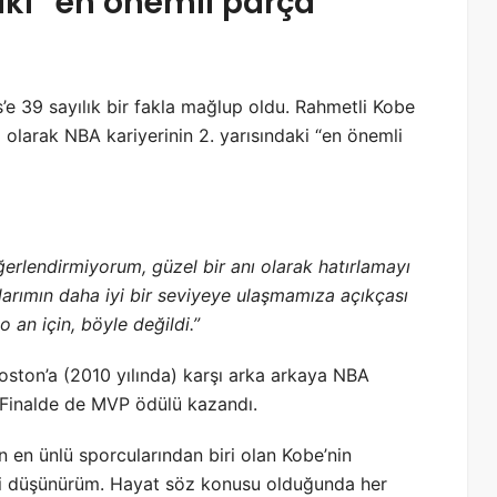
aki “en önemli parça”
s’e 39 sayılık bir fakla mağlup oldu. Rahmetli Kobe
 olarak NBA kariyerinin 2. yarısındaki “en önemli
ğerlendirmiyorum, güzel bir anı olarak hatırlamayı
larımın daha iyi bir seviyeye ulaşmamıza açıkçası
 an için, böyle değildi.”
Boston’a (2010 yılında) karşı arka arkaya NBA
i Finalde de MVP ödülü kazandı.
n en ünlü sporcularından biri olan Kobe’nin
ini düşünürüm. Hayat söz konusu olduğunda her