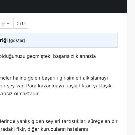
-
0
riği
[
göster
]
duğunuzu geçmişteki başarısızlıklarınızla
meler haline gelen başarılı girişimleri alkışlamayı
bir şey var: Para kazanmaya başladıktan yaklaşık
şarısız olmaktadır.
erinde yanlış giden şeyleri tartıştıkları süregelen bir
uradaki fikir, diğer kurucuların hatalarını