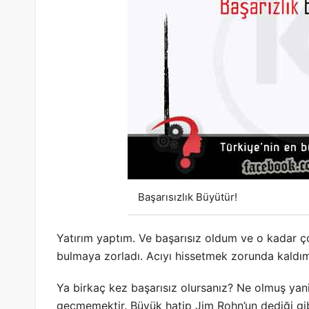
Başarısızlık Büyütür!
Yatırım yaptım. Ve başarısız oldum ve o kadar ço
bulmaya zorladı. Acıyı hissetmek zorunda kald
Ya birkaç kez başarısız olursanız? Ne olmuş yan
geçmemektir. Büyük hatip Jim Rohn’un dediği gib