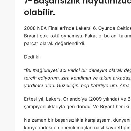
1-
Başarısızlık hayatınızd
olabilir.
2008 NBA Finalleri’nde
Lakers
, 6. Oyunda Celtic
Bryant çok kötü oynamıştı. Fakat o, bu anı takım
parça” olarak değerlendirdi.
Dedi ki:
“Bu mağlubiyeti acı verici bir deneyim olarak de
tercih ediyorum, zira kendimin ve takım arkadaş
yardımcı oldu. Güzelliğini hep hatırlıyorum. Ama o
Ertesi yıl, Lakers, Orlando’ya (2009 yılında) ve 
şampiyonluklarıyla geri döndü. Ve Bryant her ik
Ne zaman bir başarısızlıkla karşılaşsam, dünyanı
kariyerindeki en önemli maçları nasıl kaybettiğ