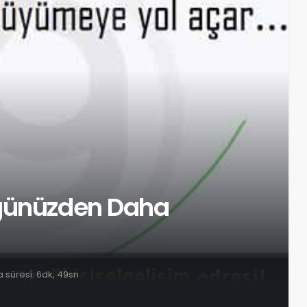
üğünüzden Daha
süresi: 6dk, 49sn