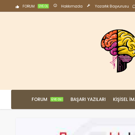
FORUM
Hakkımızda
Yazarlık Başvurusu
ÜYE OL
FORUM
BAŞARI YAZILARI
KIŞISEL İ
ÜYE OL!