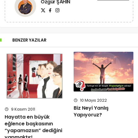
Özgür ŞAHİN
BENZER YAZILAR
10 Mayıs 2022
Biz Neyi Yanlış
9 Kasım 2011
Yapıyoruz?
Hayatta en büyük
eğlence başkasının
“yapamazsın” dediğini
yapmaktır!