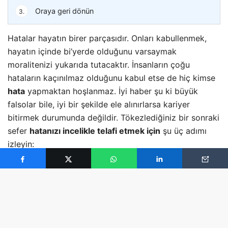
Oraya geri dönün
3.
Hatalar hayatın birer parçasıdır. Onları kabullenmek,
hayatın içinde bi’yerde olduğunu varsaymak
moralitenizi yukarıda tutacaktır. İnsanların çoğu
hataların kaçınılmaz olduğunu kabul etse de hiç kimse
hata
yapmaktan hoşlanmaz. İyi haber şu ki büyük
falsolar bile, iyi bir şekilde ele alınırlarsa kariyer
bitirmek durumunda değildir. Tökezlediğiniz bir sonraki
sefer
hatanızı incelikle telafi etmek için
şu üç
adımı
izleyin:
Hatanızı kabul edin
Bir hatayı saklamaya çalışmak veya önemsiz gibi
göstermek kariyerinize ölümcül etkilerde bulunabilir.
Hatanız konusunda dürüst ve şeffaf olun,
kendi