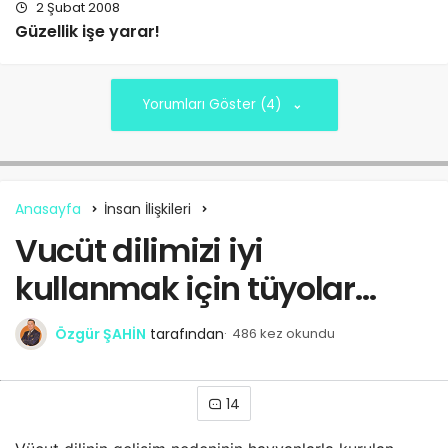
2 Şubat 2008
Güzellik işe yarar!
Yorumları Göster (4)
Anasayfa
İnsan İlişkileri
Vucüt dilimizi iyi
kullanmak için tüyolar…
Özgür ŞAHİN
tarafından
486 kez okundu
14