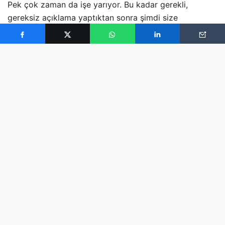
Pek çok zaman da işe yarıyor. Bu kadar gerekli,
gereksiz açıklama yaptıktan sonra şimdi size
karşınızdakinin hangi hareketinin ne anlama geldiğini
ve de bunlara karşı nasıl pozisyon almanız gerektiğini
anlatacağım ki, bu bilgi derhal çevrenizdekileri
çözmenize ve de gerekli önlemleri almanıza yardımcı
olacak. İnanmıyor musunuz? O halde deneyin görün…
– Elleri belinde ayakta duran bir kişi nedensiz de olsa
kavga çıkarmaya hazırdır. Aman ondan uzak durun.
– Karşınızda bacak bacak üstüne atmış biri varsa ve de
üstteki bacağını sallıyorsa, bu onun sıkıntıdan ölmek
üzere olduğunu gösterir. Derhal espri patlatmaya
başlayın.
– Başını iki elinin arasına alma, gözleri aşağıya doğru
bakma da sıkılmanın göstergesidir. Hemen konu