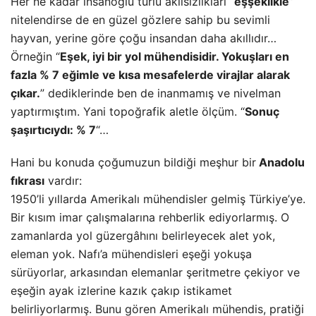
Her ne kadar insanoğlu türlü akılsızlıkları “
eşşeklikle
”
nitelendirse de en güzel gözlere sahip bu sevimli
hayvan, yerine göre çoğu insandan daha akıllıdır…
Örneğin “
Eşek, iyi bir yol mühendisidir. Yokuşları en
fazla % 7 eğimle ve kısa mesafelerde virajlar alarak
çıkar.
” dediklerinde ben de inanmamış ve nivelman
yaptırmıştım. Yani topoğrafik aletle ölçüm. “
Sonuç
şaşırtıcıydı: % 7
“…
Hani bu konuda çoğumuzun bildiği meşhur bir
Anadolu
fıkrası
vardır:
1950’li yıllarda Amerikalı mühendisler gelmiş Türkiye’ye.
Bir kısım imar çalışmalarına rehberlik ediyorlarmış. O
zamanlarda yol güzergâhını belirleyecek alet yok,
eleman yok. Nafı’a mühendisleri eşeği yokuşa
sürüyorlar, arkasından elemanlar şeritmetre çekiyor ve
eşeğin ayak izlerine kazık çakıp istikamet
belirliyorlarmış. Bunu gören Amerikalı mühendis, pratiği